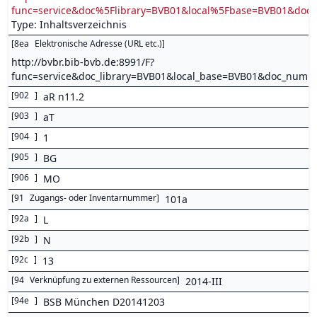
func=service&doc%5Flibrary=BVB01&local%5Fbase=BVB01&d
Type: Inhaltsverzeichnis
[
8ea
Elektronische Adresse (URL etc.)
]
http://bvbr.bib-bvb.de:8991/F?
func=service&doc_library=BVB01&local_base=BVB01&doc_num
[
902
]
aR n11.2
[
903
]
aT
[
904
]
1
[
905
]
BG
[
906
]
MO
[
91
Zugangs- oder Inventarnummer
]
101a
[
92a
]
L
[
92b
]
N
[
92c
]
13
[
94
Verknüpfung zu externen Ressourcen
]
2014-III
[
94e
]
BSB München D20141203