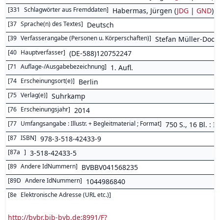
[
331
Schlagwörter aus Fremddaten
]
Habermas, Jürgen (
JDG
|
GND
) 
[
37
Sprache(n) des Textes
]
Deutsch
[
39
Verfasserangabe (Personen u. Körperschaften)
]
Stefan Müller-Doo
[
40
Hauptverfasser
]
(DE-588)120752247
[
71
Auflage-/Ausgabebezeichnung
]
1. Aufl.
[
74
Erscheinungsort(e)
]
Berlin
[
75
Verlag(e)
]
Suhrkamp
[
76
Erscheinungsjahr
]
2014
[
77
Umfangsangabe : Illustr. + Begleitmaterial ; Format
]
750 S., 16 Bl. : Ill
[
87
ISBN
]
978-3-518-42433-9
[
87a
]
3-518-42433-5
[
89
Andere IdNummern
]
BVBBV041568235
[
89D
Andere IdNummern
]
1044986840
[
8e
Elektronische Adresse (URL etc.)
]
http://bvbr.bib-bvb.de:8991/F?