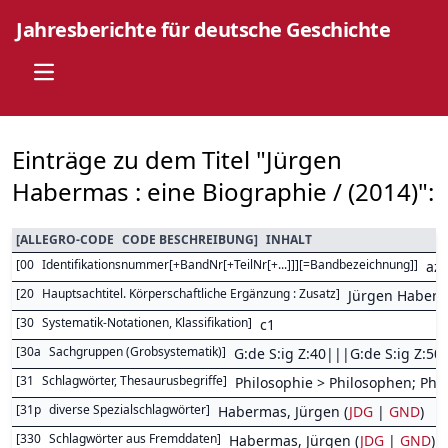
Jahresberichte für deutsche Geschichte
Open main menu
Einträge zu dem Titel "Jürgen
Habermas : eine Biographie / (2014)":
[
ALLEGRO-CODE
CODE BESCHREIBUNG
]
INHALT
[
00
Identifikationsnummer[+BandNr[+TeilNr[+...]]][=Bandbezeichnung]
]
az
[
20
Hauptsachtitel. Körperschaftliche Ergänzung : Zusatz
]
Jürgen Haberm
[
30
Systematik-Notationen, Klassifikation
]
c1
[
30a
Sachgruppen (Grobsystematik)
]
G:de S:ig Z:40|||G:de S:ig Z:5
[
31
Schlagwörter, Thesaurusbegriffe
]
Philosophie > Philosophen; Phi
[
31p
diverse Spezialschlagwörter
]
Habermas, Jürgen (
JDG
|
GND
)
[
330
Schlagwörter aus Fremddaten
]
Habermas, Jürgen (
JDG
|
GND
) 