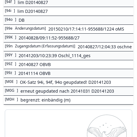
[
94f
]
lim D20140827
[
94i
]
lim D20140827
[
94o
]
DB
[
99e
Änderungsdatum
]
20150210/17:14:11-955688/1224 oMS
[
99K
]
20140828/09:11:52-955688/27
[
99n
Zugangsdatum (Erfassungsdatum)
]
20140827/12:04:33 oschne
[
99Y
]
20141203/10:23:39 Oschl_1114_ges
[
99Z
]
20140827 OBVB
[
99z
]
20141114 OBVB
[
M0E
]
OK-Satz 94i, 94f, 94o geupdated! D20141203
[
M0G
]
erneut geupdated nach 20141031 D20141203
[
M0H
]
begrenzt: einbändig (m)