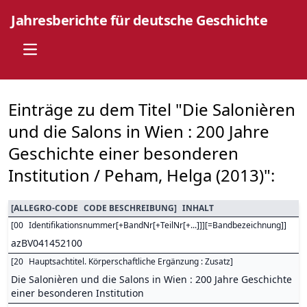
Jahresberichte für deutsche Geschichte
Open main menu
Einträge zu dem Titel "Die Salonièren
und die Salons in Wien : 200 Jahre
Geschichte einer besonderen
Institution / Peham, Helga (2013)":
[
ALLEGRO-CODE
CODE BESCHREIBUNG
]
INHALT
[
00
Identifikationsnummer[+BandNr[+TeilNr[+...]]][=Bandbezeichnung]
]
azBV041452100
[
20
Hauptsachtitel. Körperschaftliche Ergänzung : Zusatz
]
Die Salonièren und die Salons in Wien : 200 Jahre Geschichte
einer besonderen Institution