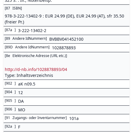
325 S. : Ill., Notenbeisp.
[
87
ISBN
]
978-3-222-13402-9 : EUR 24.99 (DE), EUR 24.99 (AT), sfr 35.50
(freier Pr.)
[
87a
]
3-222-13402-2
[
89
Andere IdNummern
]
BVBBV041452100
[
89D
Andere IdNummern
]
1028878893
[
8e
Elektronische Adresse (URL etc.)
]
http://d-nb.info/1028878893/04
Type: Inhaltsverzeichnis
[
902
]
aK n09.5
[
904
]
12
[
905
]
DA
[
906
]
MO
[
91
Zugangs- oder Inventarnummer
]
101a
[
92a
]
F