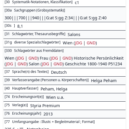
[
30
Systematik-Notationen, Klassifikation
]
c1
[
30a
Sachgruppen (Grobsystematik)
]
300|||700|||940|||G:at S:gg Z:34|||G:at S:gg Z:40
[
30s
]
8,1
[
31
Schlagwörter, Thesaurusbegriffe
]
Salons
[
31g
diverse Spezialschlagwörter
]
Wien (
JDG
|
GND
)
[
330
Schlagwörter aus Fremddaten
]
Wien (
JDG
|
GND
) Frau (
JDG
|
GND
) Historische Persönlichkeit
(
JDG
|
GND
) Salon (
JDG
|
GND
) Geschichte 1800-1940 P51234
[
37
Sprache(n) des Textes
]
Deutsch
[
39
Verfasserangabe (Personen u. Körperschaften)
]
Helga Peham
[
40
Hauptverfasser
]
Peham, Helga
[
74
Erscheinungsort(e)
]
Wien u.a.
[
75
Verlag(e)
]
Styria Premium
[
76
Erscheinungsjahr
]
2013
[
77
Umfangsangabe : Illustr. + Begleitmaterial ; Format
]