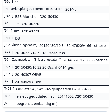
[
92c
]
11
[
94
Verknüpfung zu externen Ressourcen
]
2014-I
[
94e
]
BSB München D20150430
[
94f
]
lim D20140220
[
94i
]
lim D20140220
[
94o
]
DB
[
99e
Änderungsdatum
]
20150430/10:34:32-476209/1661 otitbsb
[
99K
]
20140221/14:52:18-946450/38
[
99n
Zugangsdatum (Erfassungsdatum)
]
20140220/12:08:55 oschne
[
99Y
]
20150430/10:32:26 Oschl_0414_ges
[
99Z
]
20140307 OBVB
[
99z
]
20140424 OBVB
[
M0E
]
OK-Satz 94i, 94f, 94o geupdated! D20150430
[
M0G
]
erneut geupdated nach 20141002 D20150430
[
M0H
]
begrenzt: einbändig (m)