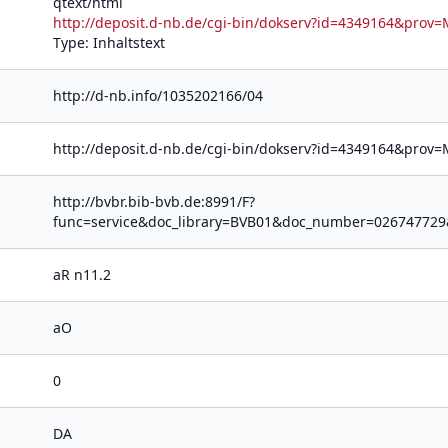
qtext/html
http://deposit.d-nb.de/cgi-bin/dokserv?id=4349164&pro
Type: Inhaltstext
http://d-nb.info/1035202166/04
http://deposit.d-nb.de/cgi-bin/dokserv?id=4349164&pro
http://bvbr.bib-bvb.de:8991/F?
func=service&doc_library=BVB01&doc_number=02674772
aR n11.2
aO
0
DA