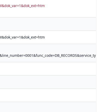
v=M&dok_var=1&dok_ext=htm
v=M&dok_var=1&dok_ext=htm
9&line_number=0001&func_code=DB_RECORDS&service_type=MEDI