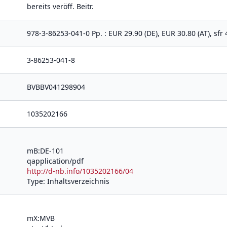
bereits veröff. Beitr.
978-3-86253-041-0 Pp. : EUR 29.90 (DE), EUR 30.80 (AT), sfr 40
3-86253-041-8
BVBBV041298904
1035202166
mB:DE-101
qapplication/pdf
http://d-nb.info/1035202166/04
Type: Inhaltsverzeichnis
mX:MVB