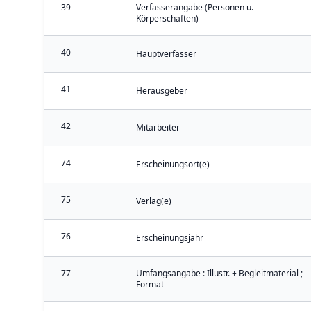
39
Verfasserangabe (Personen u.
Körperschaften)
40
Hauptverfasser
41
Herausgeber
42
Mitarbeiter
74
Erscheinungsort(e)
75
Verlag(e)
76
Erscheinungsjahr
77
Umfangsangabe : Illustr. + Begleitmaterial ;
Format