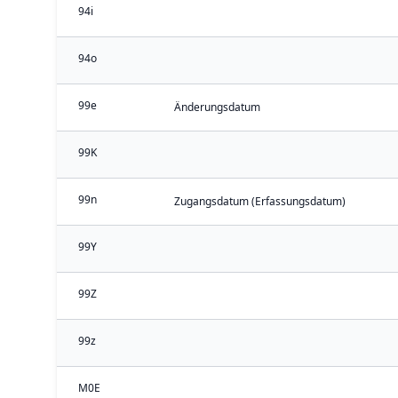
94i
94o
99e
Änderungsdatum
99K
99n
Zugangsdatum (Erfassungsdatum)
99Y
99Z
99z
M0E