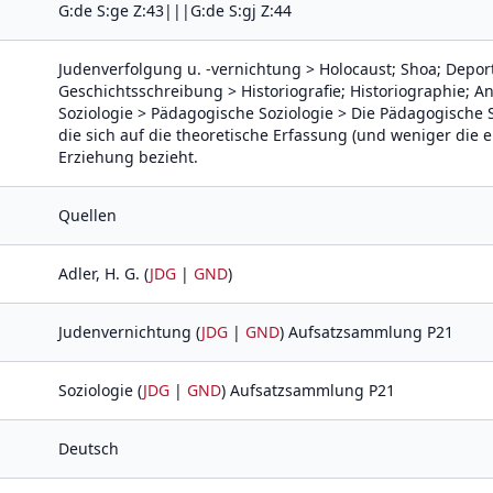
G:de S:ge Z:43|||G:de S:gj Z:44
Judenverfolgung u. -vernichtung > Holocaust; Shoa; Depor
Geschichtsschreibung > Historiografie; Historiographie; 
Soziologie > Pädagogische Soziologie > Die Pädagogische So
die sich auf die theoretische Erfassung (und weniger die 
Erziehung bezieht.
Quellen
Adler, H. G. (
JDG
|
GND
)
Judenvernichtung (
JDG
|
GND
) Aufsatzsammlung P21
Soziologie (
JDG
|
GND
) Aufsatzsammlung P21
Deutsch