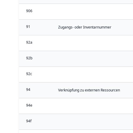
906
91
Zugangs- oder Inventarnummer
92a
92b
92c
94
Verknüpfung zu externen Ressourcen
94e
94f