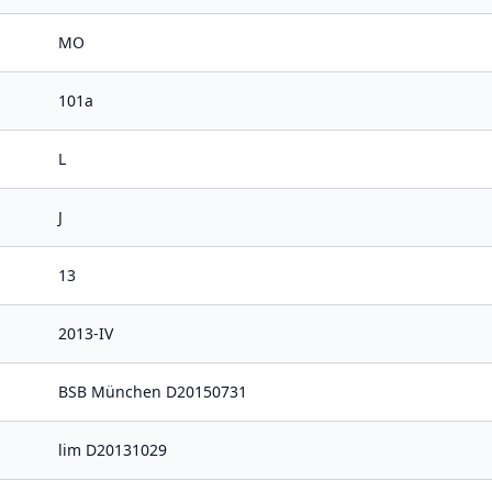
MO
101a
L
J
13
2013-IV
BSB München D20150731
lim D20131029