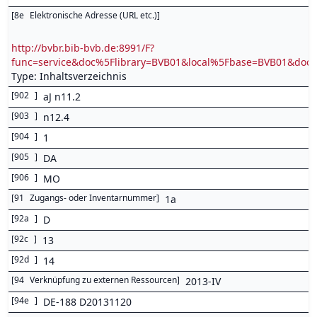
[
8e
Elektronische Adresse (URL etc.)
]
http://bvbr.bib-bvb.de:8991/F?
func=service&doc%5Flibrary=BVB01&local%5Fbase=BVB01&d
Type: Inhaltsverzeichnis
[
902
]
aJ n11.2
[
903
]
n12.4
[
904
]
1
[
905
]
DA
[
906
]
MO
[
91
Zugangs- oder Inventarnummer
]
1a
[
92a
]
D
[
92c
]
13
[
92d
]
14
[
94
Verknüpfung zu externen Ressourcen
]
2013-IV
[
94e
]
DE-188 D20131120