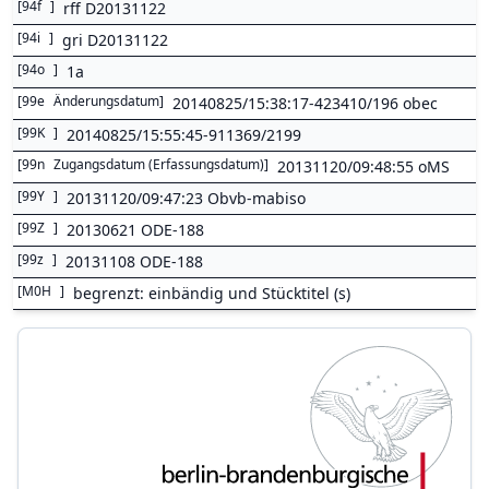
[
94f
]
rff D20131122
[
94i
]
gri D20131122
[
94o
]
1a
[
99e
Änderungsdatum
]
20140825/15:38:17-423410/196 obec
[
99K
]
20140825/15:55:45-911369/2199
[
99n
Zugangsdatum (Erfassungsdatum)
]
20131120/09:48:55 oMS
[
99Y
]
20131120/09:47:23 Obvb-mabiso
[
99Z
]
20130621 ODE-188
[
99z
]
20131108 ODE-188
[
M0H
]
begrenzt: einbändig und Stücktitel (s)