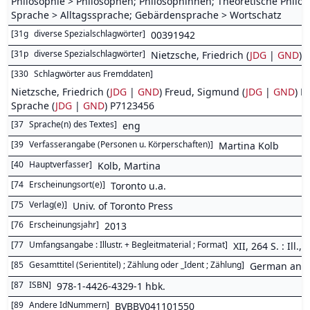
Philosophie > Philosophen; Philosophinnen; Theoretische Philos
Sprache > Alltagssprache; Gebärdensprache > Wortschatz
[
31g
diverse Spezialschlagwörter
]
00391942
[
31p
diverse Spezialschlagwörter
]
Nietzsche, Friedrich (
JDG
|
GND
);
[
330
Schlagwörter aus Fremddaten
]
Nietzsche, Friedrich (
JDG
|
GND
) Freud, Sigmund (
JDG
|
GND
) B
Sprache (
JDG
|
GND
) P7123456
[
37
Sprache(n) des Textes
]
eng
[
39
Verfasserangabe (Personen u. Körperschaften)
]
Martina Kolb
[
40
Hauptverfasser
]
Kolb, Martina
[
74
Erscheinungsort(e)
]
Toronto u.a.
[
75
Verlag(e)
]
Univ. of Toronto Press
[
76
Erscheinungsjahr
]
2013
[
77
Umfangsangabe : Illustr. + Begleitmaterial ; Format
]
XII, 264 S. : Ill., K
[
85
Gesamttitel (Serientitel) ; Zählung oder _Ident ; Zählung
]
German and 
[
87
ISBN
]
978-1-4426-4329-1 hbk.
[
89
Andere IdNummern
]
BVBBV041101550