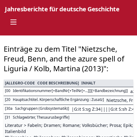
Jahresberichte für deutsche Geschichte
Open main menu
Einträge zu dem Titel "Nietzsche,
Freud, Benn, and the azure spell of
Liguria / Kolb, Martina (2013)":
[
ALLEGRO-CODE
CODE BESCHREIBUNG
]
INHALT
[
00
Identifikationsnummer[+BandNr[+TeilNr[+...]]][=Bandbezeichnung]
]
az
[
20
Hauptsachtitel. Körperschaftliche Ergänzung : Zusatz
]
Nietzsche, Fre
[
30a
Sachgruppen (Grobsystematik)
]
|G:it S:sg Z:34||||G:it S:sh Z:40
[
31
Schlagwörter, Thesaurusbegriffe
]
Literatur > Fabeln; Dramen; Romane; Volksbücher; Prosa; Epik; E
Italienbild