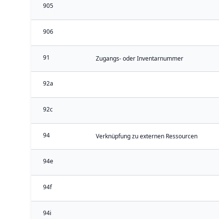
905
906
91
Zugangs- oder Inventarnummer
92a
92c
94
Verknüpfung zu externen Ressourcen
94e
94f
94i