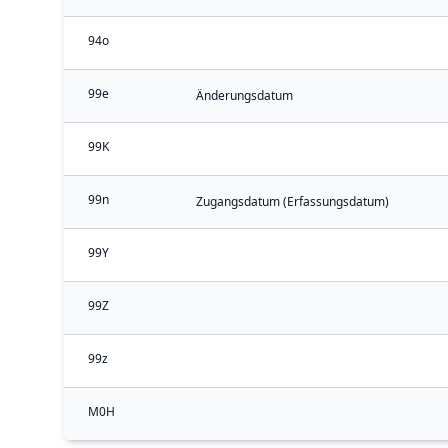
94o
99e
Änderungsdatum
99K
99n
Zugangsdatum (Erfassungsdatum)
99Y
99Z
99z
M0H