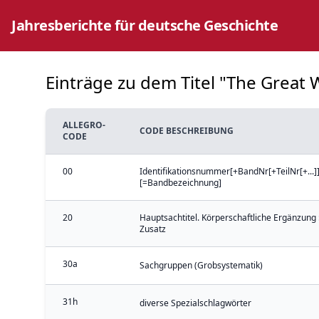
Jahresberichte für deutsche Geschichte
Einträge zu dem Titel "The Great W
ALLEGRO-
CODE BESCHREIBUNG
CODE
00
Identifikationsnummer[+BandNr[+TeilNr[+...]]
[=Bandbezeichnung]
20
Hauptsachtitel. Körperschaftliche Ergänzung 
Zusatz
30a
Sachgruppen (Grobsystematik)
31h
diverse Spezialschlagwörter