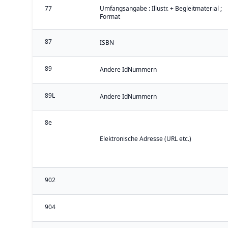
77
Umfangsangabe : Illustr. + Begleitmaterial ;
Format
87
ISBN
89
Andere IdNummern
89L
Andere IdNummern
8e
Elektronische Adresse (URL etc.)
902
904