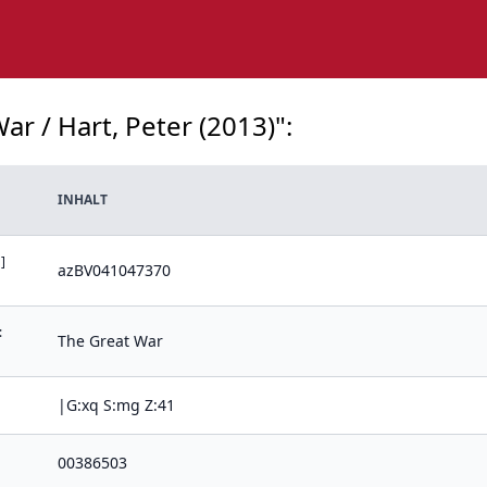
ar / Hart, Peter (2013)":
INHALT
]
azBV041047370
:
The Great War
|G:xq S:mg Z:41
00386503