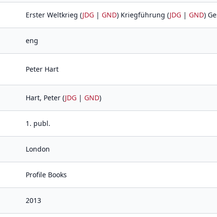
Erster Weltkrieg (
JDG
|
GND
) Kriegführung (
JDG
|
GND
) G
eng
Peter Hart
Hart, Peter (
JDG
|
GND
)
1. publ.
London
Profile Books
2013