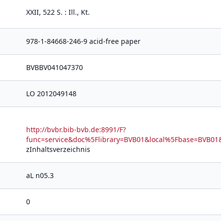
XXII, 522 S. : Ill., Kt.
978-1-84668-246-9 acid-free paper
BVBBV041047370
LO 2012049148
http://bvbr.bib-bvb.de:8991/F?
func=service&doc%5Flibrary=BVB01&local%5Fbase=BV
zInhaltsverzeichnis
aL n05.3
0