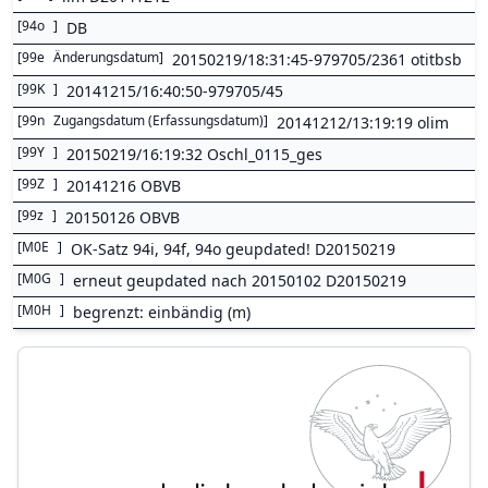
[
94o
]
DB
[
99e
Änderungsdatum
]
20150219/18:31:45-979705/2361 otitbsb
[
99K
]
20141215/16:40:50-979705/45
[
99n
Zugangsdatum (Erfassungsdatum)
]
20141212/13:19:19 olim
[
99Y
]
20150219/16:19:32 Oschl_0115_ges
[
99Z
]
20141216 OBVB
[
99z
]
20150126 OBVB
[
M0E
]
OK-Satz 94i, 94f, 94o geupdated! D20150219
[
M0G
]
erneut geupdated nach 20150102 D20150219
[
M0H
]
begrenzt: einbändig (m)