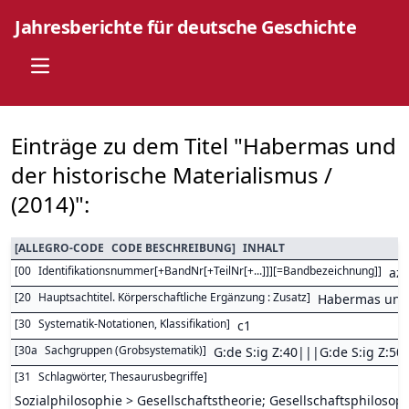
Jahresberichte für deutsche Geschichte
Open main menu
Einträge zu dem Titel "Habermas und
der historische Materialismus /
(2014)":
[
ALLEGRO-CODE
CODE BESCHREIBUNG
]
INHALT
[
00
Identifikationsnummer[+BandNr[+TeilNr[+...]]][=Bandbezeichnung]
]
az
[
20
Hauptsachtitel. Körperschaftliche Ergänzung : Zusatz
]
Habermas und 
[
30
Systematik-Notationen, Klassifikation
]
c1
[
30a
Sachgruppen (Grobsystematik)
]
G:de S:ig Z:40|||G:de S:ig Z:50
[
31
Schlagwörter, Thesaurusbegriffe
]
Sozialphilosophie > Gesellschaftstheorie; Gesellschaftsphilosop