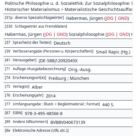
Politische Philosophie u. d. Sozialethik. Zur Sozialphilosophie: 
Historischer Materialismus > Materialistische Geschichtsauffa
[
31p
diverse Spezialschlagwörter
]
Habermas, Jürgen (
JDG
|
GND
)
[
330
Schlagwörter aus Fremddaten
]
Habermas, Jürgen (
JDG
|
GND
) Sozialphilosophie (
JDG
|
GND
) H
[
37
Sprache(n) des Textes
]
Deutsch
[
39
Verfasserangabe (Personen u. Körperschaften)
]
Smail Rapic (Hg.)
[
41
Herausgeber
]
(DE-588)12092045X
[
71
Auflage-/Ausgabebezeichnung
]
Orig.-Ausg.
[
74
Erscheinungsort(e)
]
Freiburg ; München
[
75
Verlag(e)
]
Alber
[
76
Erscheinungsjahr
]
2014
[
77
Umfangsangabe : Illustr. + Begleitmaterial ; Format
]
440 S.
[
87
ISBN
]
978-3-495-48566-8
[
89
Andere IdNummern
]
BVBBV040673139
[
8e
Elektronische Adresse (URL etc.)
]