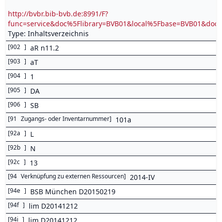
http://bvbr.bib-bvb.de:8991/F?
func=service&doc%5Flibrary=BVB01&local%5Fbase=BVB01&d
Type: Inhaltsverzeichnis
[
902
]
aR n11.2
[
903
]
aT
[
904
]
1
[
905
]
DA
[
906
]
SB
[
91
Zugangs- oder Inventarnummer
]
101a
[
92a
]
L
[
92b
]
N
[
92c
]
13
[
94
Verknüpfung zu externen Ressourcen
]
2014-IV
[
94e
]
BSB München D20150219
[
94f
]
lim D20141212
[
94i
]
lim D20141212