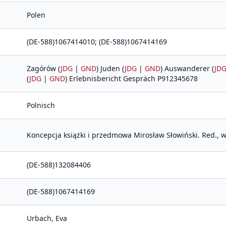
Polen
(DE-588)1067414010; (DE-588)1067414169
Zagórów (
JDG
|
GND
) Juden (
JDG
|
GND
) Auswanderer (
JD
(
JDG
|
GND
) Erlebnisbericht Gespräch P912345678
Polnisch
Koncepcja książki i przedmowa Mirosław Słowiński. Red., w
(DE-588)132084406
(DE-588)1067414169
Urbach, Eva