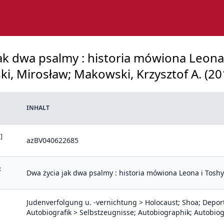
 jak dwa psalmy : historia mówiona Leon
ki, Mirosław; Makowski, Krzysztof A. (20
INHALT
]
azBV040622685
:
Dwa życia jak dwa psalmy : historia mówiona Leona i Tos
Judenverfolgung u. -vernichtung > Holocaust; Shoa; Depor
Autobiografik > Selbstzeugnisse; Autobiographik; Autobio