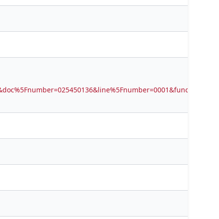
B01&doc%5Fnumber=025450136&line%5Fnumber=0001&func%5Fcod