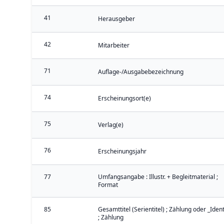
41
Herausgeber
42
Mitarbeiter
71
Auflage-/Ausgabebezeichnung
74
Erscheinungsort(e)
75
Verlag(e)
76
Erscheinungsjahr
77
Umfangsangabe : Illustr. + Begleitmaterial ;
Format
85
Gesamttitel (Serientitel) ; Zählung oder _Iden
; Zählung