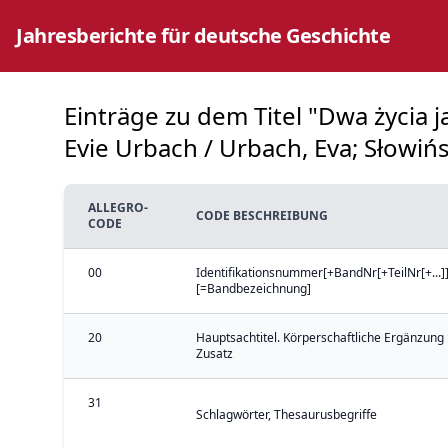
Jahresberichte für deutsche Geschichte
Einträge zu dem Titel "Dwa życia
Evie Urbach / Urbach, Eva; Słowińs
ALLEGRO-
CODE BESCHREIBUNG
CODE
00
Identifikationsnummer[+BandNr[+TeilNr[+...]]
[=Bandbezeichnung]
20
Hauptsachtitel. Körperschaftliche Ergänzung 
Zusatz
31
Schlagwörter, Thesaurusbegriffe