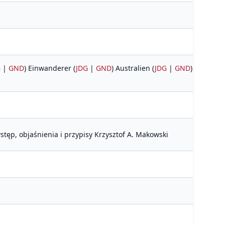
G
|
GND
) Einwanderer (
JDG
|
GND
) Australien (
JDG
|
GND
) sÜberle
stęp, objaśnienia i przypisy Krzysztof A. Makowski