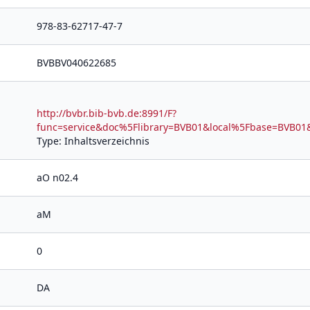
978-83-62717-47-7
BVBBV040622685
http://bvbr.bib-bvb.de:8991/F?
func=service&doc%5Flibrary=BVB01&local%5Fbase=BV
Type: Inhaltsverzeichnis
aO n02.4
aM
0
DA