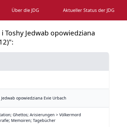
Über die JDG
Aktueller Status der JDG
a i Toshy Jedwab opowiedziana
12)":
hy Jedwab opowiedziana Evie Urbach
tation; Ghettos; Arisierungen > Völkermord
grafie; Memoiren; Tagebücher