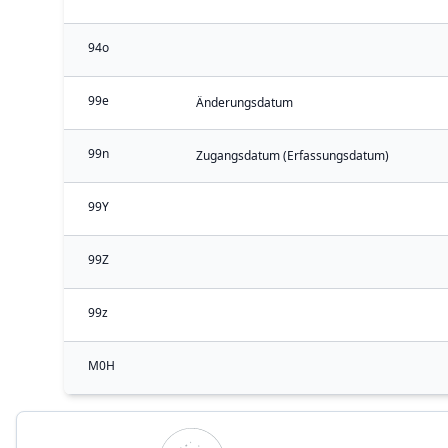
94o
99e
Änderungsdatum
99n
Zugangsdatum (Erfassungsdatum)
99Y
99Z
99z
M0H