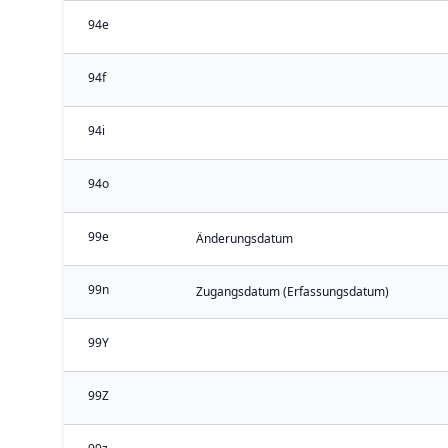
94e
94f
94i
94o
99e
Änderungsdatum
99n
Zugangsdatum (Erfassungsdatum)
99Y
99Z