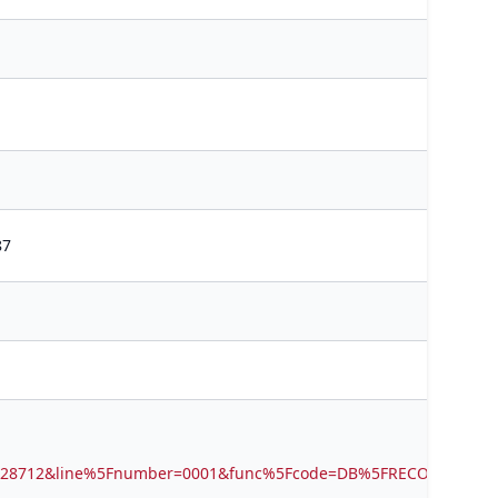
87
0328712&line%5Fnumber=0001&func%5Fcode=DB%5FRECORDS&ser