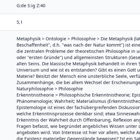
G:de S:ig Z:40
5,1
Metaphysik > Ontologie > Philosophie > Die Metaphysik (la
Beschaffenheit", d.h. "was nach der Natur kommt") ist ei
die zentralen Probleme der theoretischen Philosophie in
oder "ersten Gründe") und allgemeinsten Strukturen (Geset
allen Seins. Die klassische Metaphysik behandelt in ihre
Universum und wie ist es entstanden? Gibt es einen Gott 
Materie? Besitzt der Mensch eine unsterbliche Seele, verfü
Zusammenhänge, die bei allem Wechsel der Erscheinunge
Naturphilosophie > Philosophie
Erkenntnistheorie > Philosophische Erkenntnistheorie; Epi
Phänomenologie; Wahrheit; Materialismus (Erkenntnistheori
Epistemologie ist eines der fachübergreifenden Diskussion
welche Erkenntnisprozesse denkbar sind; etwa Sinneswah
Erkenntnis der Wahrheit durch Offenbarung, Reflexion an
Fragen befasst, wie begründet angebliches Wissen unter d
angeboten wird. Von Interesse ist hier vor allem, welche 
die Existenz materieller Gegenstände beweisen? Ist ein S