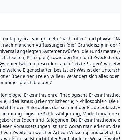
t. metaphysica, von gr. metá "nach, über" und ph∞sis "Natur, natü
ne, nach manchen Auffassungen "die" Grunddisziplin der Philosophi
 universal angelegten Systementwürfen: die Fundamente (Vorausse
zlichkeiten, Prinzipien) sowie den Sinn und Zweck der gesamten W
n Systementwürfen besonders auch "letzte Fragen" wie etwa: Warum 
und welche Eigenschaften besitzt er? Was ist der Unterschied zwis
gt er über einen Freien Willen? Verändert sich alles oder gibt es 
n immer gleich bleiben?
stemologie; Erkenntnislehre; Theologische Erkenntnistheorie; Erke
e); Idealismus (Erkenntnistheorie) > Philosophie > Die Erkenntnis
sfelder der Philosophie, das sich mit der Frage befasst, wie Wis
rnehmung, logische Schlussfolgerung, Modellannahme mit Versuc
geborener Ideen und Kategorien. Die Erkenntnistheorie ist mit d
iesen Voraussetzungen ist, und woran man erkennt, daes tatsächl
Art von Zweifel an welcher Art von Wissen grundsätzlich bestehen 
atz wie du sollst nicht tötenδ auf ähnliche Weise wahrδ wie ei