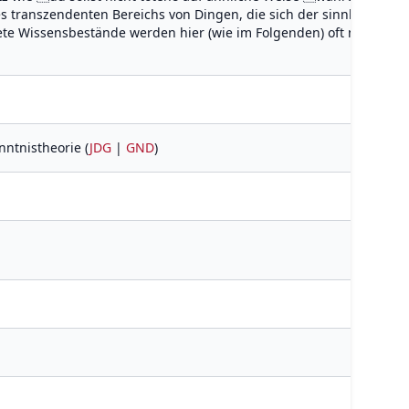
ines transzendenten Bereichs von Dingen, die sich der sinnlichen
te Wissensbestände werden hier (wie im Folgenden) oft nur als Be
enntnistheorie (
JDG
|
GND
)