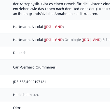
der Astrophysik? Gibt es einen Beweis für die Existenz e
entziehen (wie das Leben nach dem Tod oder Gott)? Konkre
an ihnen grundsätzliche Annahmen zu diskutieren.
Hartmann, Nicolai (
JDG
|
GND
)
Hartmann, Nicolai (
JDG
|
GND
) Ontologie (
JDG
|
GND
) Erk
Deutsch
Carl-Gerhard Crummenerl
(DE-588)1042197121
Hildesheim u.a.
Olms