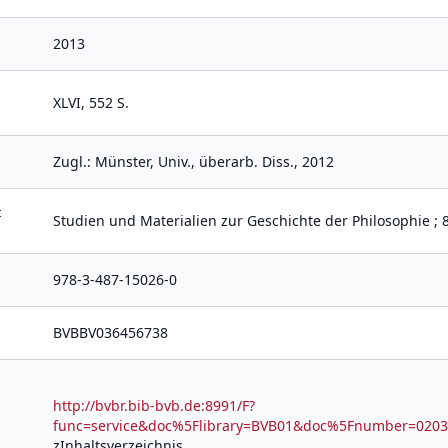
2013
XLVI, 552 S.
Zugl.: Münster, Univ., überarb. Diss., 2012
t
Studien und Materialien zur Geschichte der Philosophie ; 
978-3-487-15026-0
BVBBV036456738
http://bvbr.bib-bvb.de:8991/F?
func=service&doc%5Flibrary=BVB01&doc%5Fnumber=02
zInhaltsverzeichnis