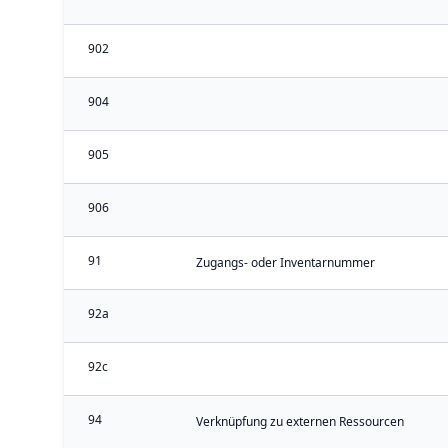
902
904
905
906
91
Zugangs- oder Inventarnummer
92a
92c
94
Verknüpfung zu externen Ressourcen