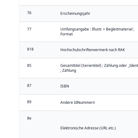
76
Erscheinungsjahr
77
Umfangsangabe : Illustr. + Begleitmaterial ;
Format
818
Hochschulschriftenvermerk nach RAK
85
Gesamttitel (Serientitel) ; Zählung oder _Iden
; Zählung
87
ISBN
89
Andere IdNummern
8e
Elektronische Adresse (URL etc.)