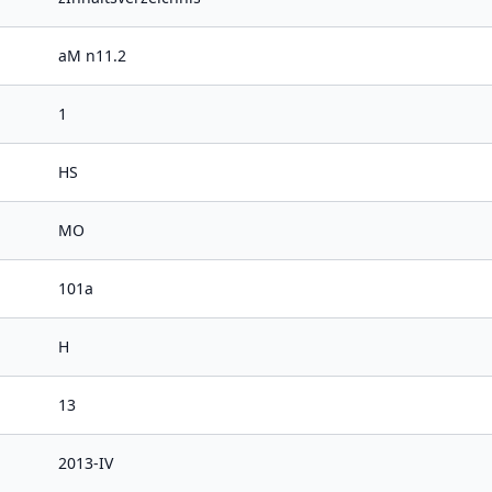
aM n11.2
1
HS
MO
101a
H
13
2013-IV