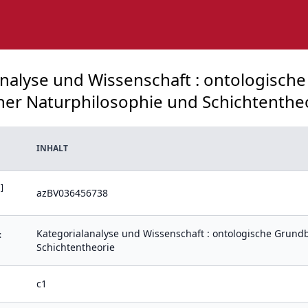
lanalyse und Wissenschaft : ontologisc
ner Naturphilosophie und Schichtentheor
INHALT
]
azBV036456738
Kategorialanalyse und Wissenschaft : ontologische Grund
:
Schichtentheorie
c1