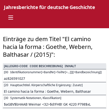
Jahresberichte für deutsche Geschichte
Open main menu
Einträge zu dem Titel "El camino
hacia la forma : Goethe, Webern,
Balthasar / (2015)":
[
ALLEGRO-CODE
CODE BESCHREIBUNG
]
INHALT
[
00
Identifikationsnummer[+BandNr[+TeilNr[+...]]][=Bandbezeichnung]
]
az826591027
[
20
Hauptsachtitel. Körperschaftliche Ergänzung : Zusatz
]
El camino hacia la forma : Goethe, Webern, Balthasar
[
30
Systematik-Notationen, Klassifikation
]
$aGBV$bHAAB Weimar <32>$d!FHB! GK 4220 P798$xL