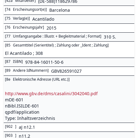
[
42a
Mitarbeiter
]
(DE-588)118629786
[
74
Erscheinungsort(e)
]
Barcelona
[
75
Verlag(e)
]
Acantilado
[
76
Erscheinungsjahr
]
2015
[
77
Umfangsangabe : Illustr. + Begleitmaterial ; Format
]
310 S.
[
85
Gesamttitel (Serientitel) ; Zählung oder _Ident ; Zählung
]
El Acantilado ; 308
[
87
ISBN
]
978-84-16011-50-6
[
89
Andere IdNummern
]
GBV826591027
[
8e
Elektronische Adresse (URL etc.)
]
http://www.gbv.de/dms/casalini/3042040.pdf
mDE-601
nBibl.ISILDE-601
qpdf/application
Type: Inhaltsverzeichnis
[
902
]
aJ n12.1
[
903
]
n11.2