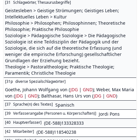
[
31
Schlagwörter, Thesaurusbegriffe
]
Geistesleben > Geistige Strömungen; Geistiges Leben;
Intellektuelles Leben > Kultur
Philosophie > Philosophen; Philosophinnen; Theoretische
Philosophie; Praktische Philosophie
Soziologie > Pädagogische Soziologie > Die Pädagogische
Soziologie ist eine Teildisziplin der Pädagogik und der
Soziologie, die sich auf die theoretische Erfassung (und
weniger die empirische Erforschung) gesellschaftlicher
Grundlagen der Erziehung bezieht.
Theologie > Pastoraltheologie; Praktische Theologie;
Paramentik; Christliche Theologie
[
31p
diverse Spezialschlagwörter
]
Goethe, Johann Wolfgang von (
JDG
|
GND
); Weber, Max Maria
von (
JDG
|
GND
); Balthasar, Hans Urs von (
JDG
|
GND
)
[
37
Sprache(n) des Textes
]
Spanisch
[
39
Verfasserangabe (Personen u. Körperschaften)
]
Jordi Pons
[
40
Hauptverfasser
]
(DE-588)133328333
[
42
Mitarbeiter
]
(DE-588)118540238