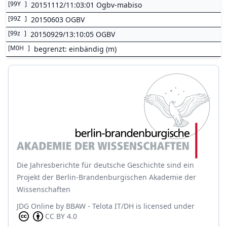
[
99Y
]
20151112/11:03:01 Ogbv-mabiso
[
99Z
]
20150603 OGBV
[
99z
]
20150929/13:10:05 OGBV
[
M0H
]
begrenzt: einbändig (m)
Die Jahresberichte für deutsche Geschichte sind ein
Projekt der Berlin-Brandenburgischen Akademie der
Wissenschaften
JDG Online
by
BBAW - Telota IT/DH
is licensed under
CC BY 4.0