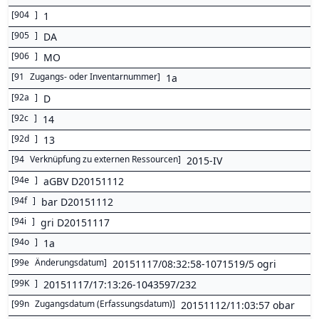
[
904
]
1
[
905
]
DA
[
906
]
MO
[
91
Zugangs- oder Inventarnummer
]
1a
[
92a
]
D
[
92c
]
14
[
92d
]
13
[
94
Verknüpfung zu externen Ressourcen
]
2015-IV
[
94e
]
aGBV D20151112
[
94f
]
bar D20151112
[
94i
]
gri D20151117
[
94o
]
1a
[
99e
Änderungsdatum
]
20151117/08:32:58-1071519/5 ogri
[
99K
]
20151117/17:13:26-1043597/232
[
99n
Zugangsdatum (Erfassungsdatum)
]
20151112/11:03:57 obar