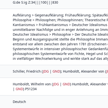
G:de S:ig Z:34|||100|||830
Aufklärung > Gegenaufklärung; Frühaufklärung; Spätaufkl
Philosophie > Philosophen; Philosophinnen; Theoretische P
Kantianismus > Frühkantianismus > Deutscher Idealismus > 
unmittelbarer Nachfolge und in enger Anlehnung an Imm
Deutscher Idealismus > Philosophie > Der Deutsche Idealis
Beginn und Ausgangspunkt stellte die Philosophie Imman
entstand vor allem zwischen den Jahren 1781 (Erscheinen d
Systementwürfe in intensiver philosophischer Gedankenf
philosophischen Systementwürfe von Fichte, Hegel und Sch
in vielfältiger Wechselwirkung und wirkte stark auf das al
Schiller, Friedrich (
JDG
|
GND
); Humboldt, Alexander von (
Humboldt, Wilhelm von (
JDG
|
GND
) Humboldt, Alexander 
|
GND
) P51234
Deutsch