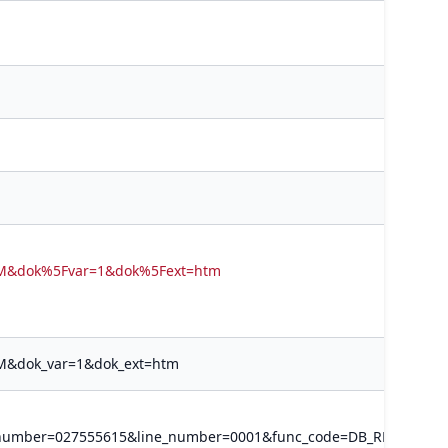
ov=M&dok%5Fvar=1&dok%5Fext=htm
v=M&dok_var=1&dok_ext=htm
c_number=027555615&line_number=0001&func_code=DB_RECORDS&