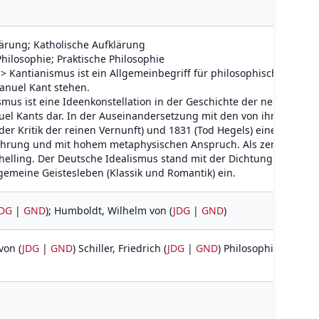
ärung; Katholische Aufklärung
hilosophie; Praktische Philosophie
Kantianismus ist ein Allgemeinbegriff für philosophische Positio
anuel Kant stehen.
mus ist eine Ideenkonstellation in der Geschichte der neueren Phi
uel Kants dar. In der Auseinandersetzung mit den von ihm aufge
er Kritik der reinen Vernunft) und 1831 (Tod Hegels) eine Fülle s
ührung und mit hohem metaphysischen Anspruch. Als zentral gelte
elling. Der Deutsche Idealismus stand mit der Dichtung und Wiss
lgemeine Geistesleben (Klassik und Romantik) ein.
JDG
|
GND
); Humboldt, Wilhelm von (
JDG
|
GND
)
von (
JDG
|
GND
) Schiller, Friedrich (
JDG
|
GND
) Philosophie (
JDG
|