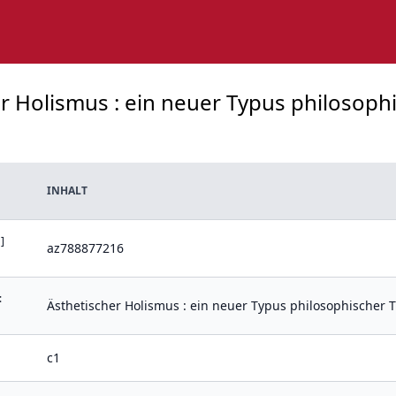
er Holismus : ein neuer Typus philosoph
INHALT
]
az788877216
:
Ästhetischer Holismus : ein neuer Typus philosophischer 
c1