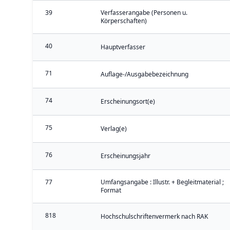
39
Verfasserangabe (Personen u.
Körperschaften)
40
Hauptverfasser
71
Auflage-/Ausgabebezeichnung
74
Erscheinungsort(e)
75
Verlag(e)
76
Erscheinungsjahr
77
Umfangsangabe : Illustr. + Begleitmaterial ;
Format
818
Hochschulschriftenvermerk nach RAK