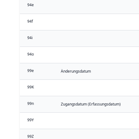
94e
94f
94i
94o
99e
Änderungsdatum
99K
99n
Zugangsdatum (Erfassungsdatum)
99Y
99Z