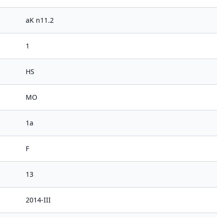
aK n11.2
1
HS
MO
1a
F
13
2014-III