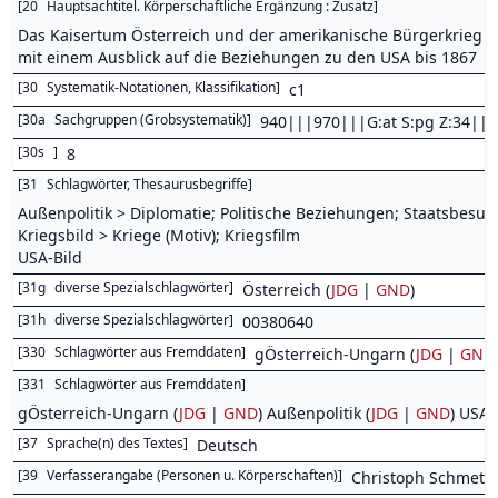
[
20
Hauptsachtitel. Körperschaftliche Ergänzung : Zusatz
]
Das Kaisertum Österreich und der amerikanische Bürgerkrieg :
mit einem Ausblick auf die Beziehungen zu den USA bis 1867
[
30
Systematik-Notationen, Klassifikation
]
c1
[
30a
Sachgruppen (Grobsystematik)
]
940|||970|||G:at S:pg Z:34|||
[
30s
]
8
[
31
Schlagwörter, Thesaurusbegriffe
]
Außenpolitik > Diplomatie; Politische Beziehungen; Staatsbesu
Kriegsbild > Kriege (Motiv); Kriegsfilm
USA-Bild
[
31g
diverse Spezialschlagwörter
]
Österreich (
JDG
|
GND
)
[
31h
diverse Spezialschlagwörter
]
00380640
[
330
Schlagwörter aus Fremddaten
]
gÖsterreich-Ungarn (
JDG
|
GND
[
331
Schlagwörter aus Fremddaten
]
gÖsterreich-Ungarn (
JDG
|
GND
) Außenpolitik (
JDG
|
GND
) USA 
[
37
Sprache(n) des Textes
]
Deutsch
[
39
Verfasserangabe (Personen u. Körperschaften)
]
Christoph Schmette