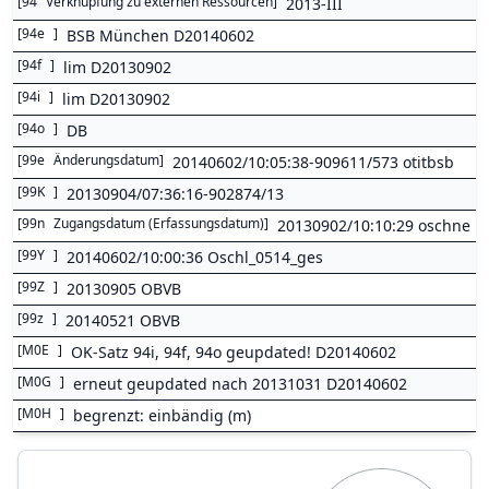
[
94
Verknüpfung zu externen Ressourcen
]
2013-III
[
94e
]
BSB München D20140602
[
94f
]
lim D20130902
[
94i
]
lim D20130902
[
94o
]
DB
[
99e
Änderungsdatum
]
20140602/10:05:38-909611/573 otitbsb
[
99K
]
20130904/07:36:16-902874/13
[
99n
Zugangsdatum (Erfassungsdatum)
]
20130902/10:10:29 oschne
[
99Y
]
20140602/10:00:36 Oschl_0514_ges
[
99Z
]
20130905 OBVB
[
99z
]
20140521 OBVB
[
M0E
]
OK-Satz 94i, 94f, 94o geupdated! D20140602
[
M0G
]
erneut geupdated nach 20131031 D20140602
[
M0H
]
begrenzt: einbändig (m)