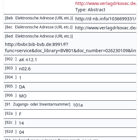
http://www.verlagdrkovac.de/
Type: Abstract
[
8eb
Elektronische Adresse (URL etc.)
]
http://d-nb.info/1036699331/0
[
8ec
Elektronische Adresse (URL etc.)
]
http://www.verlagdrkovac.de/
[
8ed
Elektronische Adresse (URL etc.)
]
http://bvbr.bib-bvb.de:8991/F?
func=service&doc_library=BVB01&doc_number=026230109&lin
[
902
]
aK n12.1
[
903
]
n02.6
[
904
]
1
[
905
]
DA
[
906
]
MO
[
91
Zugangs- oder Inventarnummer
]
101a
[
92a
]
F
[
92c
]
14
[
92d
]
04