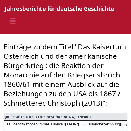
Jahresberichte für deutsche Geschichte
Open main menu
Einträge zu dem Titel "Das Kaisertum
Österreich und der amerikanische
Bürgerkrieg : die Reaktion der
Monarchie auf den Kriegsausbruch
1860/61 mit einem Ausblick auf die
Beziehungen zu den USA bis 1867 /
Schmetterer, Christoph (2013)":
[
ALLEGRO-CODE
CODE BESCHREIBUNG
]
INHALT
[
00
Identifikationsnummer[+BandNr[+TeilNr[+...]]][=Bandbezeichnung]
]
az