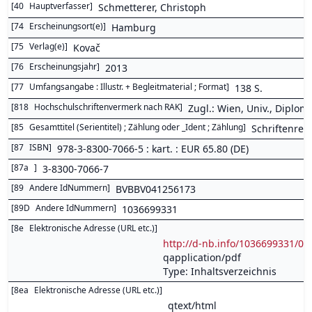
[
40
Hauptverfasser
]
Schmetterer, Christoph
[
74
Erscheinungsort(e)
]
Hamburg
[
75
Verlag(e)
]
Kovač
[
76
Erscheinungsjahr
]
2013
[
77
Umfangsangabe : Illustr. + Begleitmaterial ; Format
]
138 S.
[
818
Hochschulschriftenvermerk nach RAK
]
Zugl.: Wien, Univ., Diplom
[
85
Gesamttitel (Serientitel) ; Zählung oder _Ident ; Zählung
]
Schriftenrei
[
87
ISBN
]
978-3-8300-7066-5 : kart. : EUR 65.80 (DE)
[
87a
]
3-8300-7066-7
[
89
Andere IdNummern
]
BVBBV041256173
[
89D
Andere IdNummern
]
1036699331
[
8e
Elektronische Adresse (URL etc.)
]
http://d-nb.info/1036699331/04
qapplication/pdf
Type: Inhaltsverzeichnis
[
8ea
Elektronische Adresse (URL etc.)
]
qtext/html