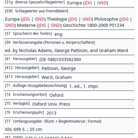
[
31g
diverse Spezialschlagwörter
]
Europa (
JDG
|
GND
)
[
330
Schlagwörter aus Fremddaten
]
Europa (
JDG
|
GND
) Theologie (
JDG
|
GND
) Philosophie (
JDG
|
GND
) Moderne (
JDG
|
GND
) Geschichte 1800-2000 P51234
[
37
Sprache(n) des Textes
]
eng
[
39
Verfasserangabe (Personen u. Körperschaften)
]
ed. by Nicholas Adams, George Pattison, and Graham Ward
[
41
Herausgeber
]
(DE-588)1033582360
[
412
Herausgeber
]
Pattison, George
[
413
Herausgeber
]
Ward, Graham
[
71
Auflage-/Ausgabebezeichnung
]
1. ed., 1. impr.
[
74
Erscheinungsort(e)
]
Oxford
[
75
Verlag(e)
]
Oxford Univ. Press
[
76
Erscheinungsjahr
]
2013
[
77
Umfangsangabe : Illustr. + Begleitmaterial ; Format
]
XIV, 699 S. ; 25 cm
[
87
ISBN
]