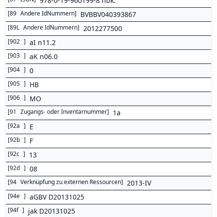
978-0-19-960199-8 hbk.
[
89
Andere IdNummern
]
BVBBV040393867
[
89L
Andere IdNummern
]
2012277500
[
902
]
aI n11.2
[
903
]
aK n06.0
[
904
]
0
[
905
]
HB
[
906
]
MO
[
91
Zugangs- oder Inventarnummer
]
1a
[
92a
]
E
[
92b
]
F
[
92c
]
13
[
92d
]
08
[
94
Verknüpfung zu externen Ressourcen
]
2013-IV
[
94e
]
aGBV D20131025
[
94f
]
jak D20131025