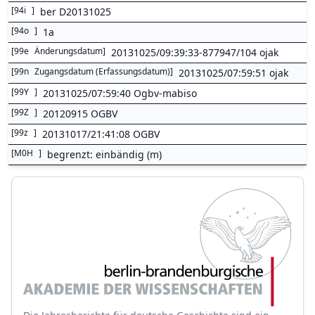
[
94i
]
ber D20131025
[
94o
]
1a
[
99e
Änderungsdatum
]
20131025/09:39:33-877947/104 ojak
[
99n
Zugangsdatum (Erfassungsdatum)
]
20131025/07:59:51 ojak
[
99Y
]
20131025/07:59:40 Ogbv-mabiso
[
99Z
]
20120915 OGBV
[
99z
]
20131017/21:41:08 OGBV
[
M0H
]
begrenzt: einbändig (m)