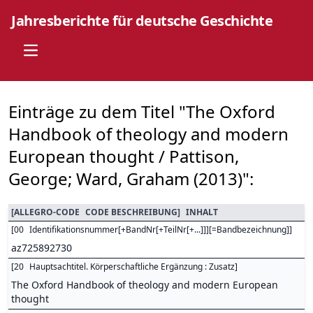
Jahresberichte für deutsche Geschichte
Open main menu
Einträge zu dem Titel "The Oxford
Handbook of theology and modern
European thought / Pattison,
George; Ward, Graham (2013)":
[
ALLEGRO-CODE
CODE BESCHREIBUNG
]
INHALT
[
00
Identifikationsnummer[+BandNr[+TeilNr[+...]]][=Bandbezeichnung]
]
az725892730
[
20
Hauptsachtitel. Körperschaftliche Ergänzung : Zusatz
]
The Oxford Handbook of theology and modern European
thought