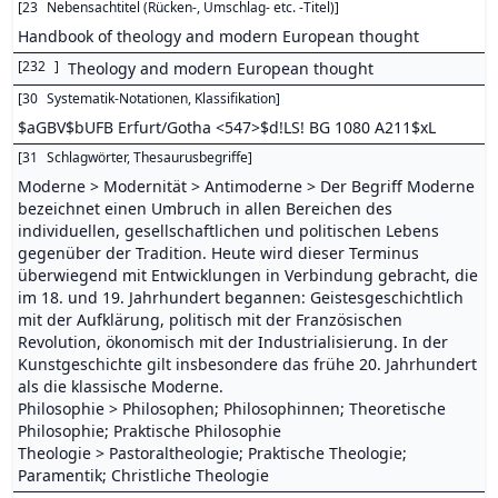
[
23
Nebensachtitel (Rücken-, Umschlag- etc. -Titel)
]
Handbook of theology and modern European thought
[
232
]
Theology and modern European thought
[
30
Systematik-Notationen, Klassifikation
]
$aGBV$bUFB Erfurt/Gotha <547>$d!LS! BG 1080 A211$xL
[
31
Schlagwörter, Thesaurusbegriffe
]
Moderne > Modernität > Antimoderne > Der Begriff Moderne
bezeichnet einen Umbruch in allen Bereichen des
individuellen, gesellschaftlichen und politischen Lebens
gegenüber der Tradition. Heute wird dieser Terminus
überwiegend mit Entwicklungen in Verbindung gebracht, die
im 18. und 19. Jahrhundert begannen: Geistesgeschichtlich
mit der Aufklärung, politisch mit der Französischen
Revolution, ökonomisch mit der Industrialisierung. In der
Kunstgeschichte gilt insbesondere das frühe 20. Jahrhundert
als die klassische Moderne.
Philosophie > Philosophen; Philosophinnen; Theoretische
Philosophie; Praktische Philosophie
Theologie > Pastoraltheologie; Praktische Theologie;
Paramentik; Christliche Theologie