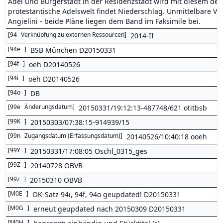
Adel und Bürgerstadt in der Residenzstadt wird mit diesem deta
protestantische Adelswelt findet Niederschlag. Unmittelbare V
Angielini - beide Pläne liegen dem Band im Faksimile bei.
[
94
Verknüpfung zu externen Ressourcen
]
2014-II
[
94e
]
BSB München D20150331
[
94f
]
oeh D20140526
[
94i
]
oeh D20140526
[
94o
]
DB
[
99e
Änderungsdatum
]
20150331/19:12:13-487748/621 otitbsb
[
99K
]
20150303/07:38:15-914939/15
[
99n
Zugangsdatum (Erfassungsdatum)
]
20140526/10:40:18 ooeh
[
99Y
]
20150331/17:08:05 Oschl_0315_ges
[
99Z
]
20140728 OBVB
[
99z
]
20150310 OBVB
[
M0E
]
OK-Satz 94i, 94f, 94o geupdated! D20150331
[
M0G
]
erneut geupdated nach 20150309 D20150331
[
M0H
]