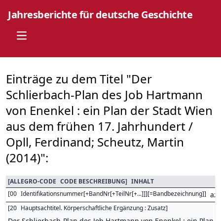
Jahresberichte für deutsche Geschichte
Open main menu
Einträge zu dem Titel "Der
Schlierbach-Plan des Job Hartmann
von Enenkel : ein Plan der Stadt Wien
aus dem frühen 17. Jahrhundert /
Opll, Ferdinand; Scheutz, Martin
(2014)":
[
ALLEGRO-CODE
CODE BESCHREIBUNG
]
INHALT
[
00
Identifikationsnummer[+BandNr[+TeilNr[+...]]][=Bandbezeichnung]
]
az
[
20
Hauptsachtitel. Körperschaftliche Ergänzung : Zusatz
]
Der Schlierbach-Plan des Job Hartmann von Enenkel : ein Plan 