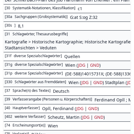
[
30
Systematik-Notationen, Klassifikation
]
c1
[
30a
Sachgruppen (Grobsystematik)
]
G:at S:og Z:32
[
30s
]
8,1
[
31
Schlagwörter, Thesaurusbegriffe
]
Kartografie > Historische Kartographie; Historische Kartografie
Stadtansichten > Veduten
[
31f
diverse Spezialschlagwörter
]
Quellen
[
31g
diverse Spezialschlagwörter
]
Wien (
JDG
|
GND
)
[
31p
diverse Spezialschlagwörter
]
(DE-588)14015731X; (DE-588)1336
[
330
Schlagwörter aus Fremddaten
]
Wien (
JDG
|
GND
) Stadtplan (
JD
[
37
Sprache(n) des Textes
]
Deutsch
[
39
Verfasserangabe (Personen u. Körperschaften)
]
Ferdinand Opll ; Ma
[
40
Hauptverfasser
]
Opll, Ferdinand (
JDG
|
GND
)
[
402
weitere Verfasser
]
Scheutz, Martin (
JDG
|
GND
)
[
74
Erscheinungsort(e)
]
Wien
[
75
Verlag(e)
]