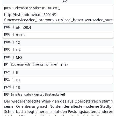
A2
[
8eb
Elektronische Adresse (URL etc.)
]
http://bvbr.bib-bvb.de:8991/F?
func=service&doc_library=BVB01&local_base=BVB01&doc_num
[
902
]
aH n08.4
[
903
]
n11.2
[
904
]
12
[
905
]
DA
[
906
]
MO
[
91
Zugangs- oder Inventarnummer
]
101a
[
92a
]
E
[
92c
]
10
[
92d
]
13
[
93
Inhaltsangabe (Kapitel, Bestandteile)
]
Der wiederentdeckte Wien-Plan des aus Oberösterreich stammend
seiner Orientierung nach Norden der älteste moderne Stadtplan
Schlierbach) liegt einerseits auf den Festungsbauten, anderers