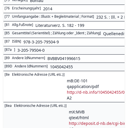
Böhlau
[
76
Erscheinungsjahr
]
2014
[
77
Umfangsangabe : Illustr. + Begleitmaterial ; Format
]
232 S. : Ill. + 2 Kt
[
81
Allg.Fußnote
]
Literaturverz. S. 182 - 199
[
85
Gesamttitel (Serientitel) ; Zählung oder _Ident ; Zählung
]
Quellenediti
[
87
ISBN
]
978-3-205-79504-9
[
87a
]
3-205-79504-0
[
89
Andere IdNummern
]
BVBBV041996615
[
89D
Andere IdNummern
]
1045042455
[
8e
Elektronische Adresse (URL etc.)
]
mB:DE-101
qapplication/pdf
http://d-nb.info/1045042455/04
A2
[
8ea
Elektronische Adresse (URL etc.)
]
mX:MVB
qtext/html
http://deposit.d-nb.de/cgi-b