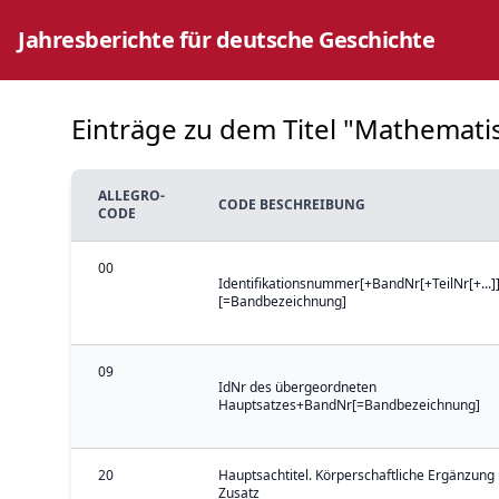
Jahresberichte für deutsche Geschichte
Einträge zu dem Titel "Mathematis
ALLEGRO-
CODE BESCHREIBUNG
CODE
00
Identifikationsnummer[+BandNr[+TeilNr[+...]]
[=Bandbezeichnung]
09
IdNr des übergeordneten
Hauptsatzes+BandNr[=Bandbezeichnung]
20
Hauptsachtitel. Körperschaftliche Ergänzung 
Zusatz