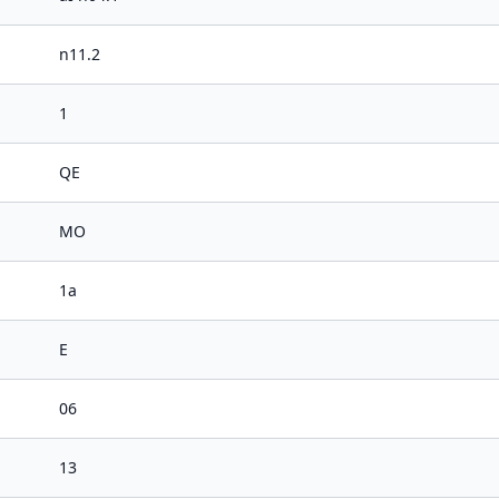
n11.2
1
QE
MO
1a
E
06
13