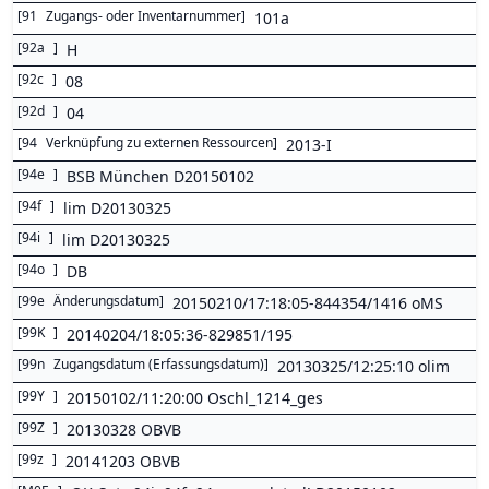
[
91
Zugangs- oder Inventarnummer
]
101a
[
92a
]
H
[
92c
]
08
[
92d
]
04
[
94
Verknüpfung zu externen Ressourcen
]
2013-I
[
94e
]
BSB München D20150102
[
94f
]
lim D20130325
[
94i
]
lim D20130325
[
94o
]
DB
[
99e
Änderungsdatum
]
20150210/17:18:05-844354/1416 oMS
[
99K
]
20140204/18:05:36-829851/195
[
99n
Zugangsdatum (Erfassungsdatum)
]
20130325/12:25:10 olim
[
99Y
]
20150102/11:20:00 Oschl_1214_ges
[
99Z
]
20130328 OBVB
[
99z
]
20141203 OBVB