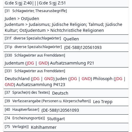
G:de S:gj Z:40|||G:de S:gj Z:51
[
31
Schlagwörter, Thesaurusbegriffe
]
Juden > Ostjuden
Judentum > Judaismus; Jüdische Religion; Talmud; Jüdische
Kultur; Ostjudentum > Nichtchristliche Religionen
[
31f
diverse Spezialschlagwörter
]
Quellen
[
31p
diverse Spezialschlagwörter
]
(DE-588)120561093
[
330
Schlagwörter aus Fremddaten
]
Judentum (
JDG
|
GND
) Aufsatzsammlung P21
[
331
Schlagwörter aus Fremddaten
]
Deutschland (
JDG
|
GND
) Juden (
JDG
|
GND
) Philosoph (
JDG
|
GND
) Aufsatzsammlung P4123
[
37
Sprache(n) des Textes
]
Deutsch
[
39
Verfasserangabe (Personen u. Körperschaften)
]
Leo Trepp
[
40
Hauptverfasser
]
(DE-588)120561093
[
74
Erscheinungsort(e)
]
Stuttgart
[
75
Verlag(e)
]
Kohlhammer