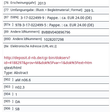
[
76
Erscheinungsjahr
]
2013
[
77
Umfangsangabe : Illustr. + Begleitmaterial ; Format
]
269 S.
[
87
ISBN
]
3-17-022499-9 : Pappe. : ca. EUR 24.00 (DE)
[
87a
]
978-3-17-022499-5 : Pappe. : ca. EUR 24.00 (DE)
[
89
Andere IdNummern
]
BVBBV040896796
[
89D
Andere IdNummern
]
1028207298
[
8e
Elektronische Adresse (URL etc.)
]
http://deposit.d-nb.de/cgi-bin/dokserv?
id=4188297&prov=M&dok%5Fvar=1&dok%5Fext=htm
qtext/html
Type: Abstract
[
902
]
aM n06.6
[
903
]
n02.3
[
904
]
1
[
905
]
DA
[
906
]
SB