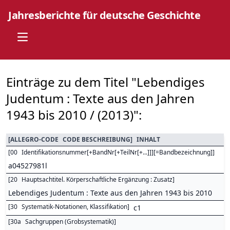
Jahresberichte für deutsche Geschichte
Open main menu
Einträge zu dem Titel "Lebendiges
Judentum : Texte aus den Jahren
1943 bis 2010 / (2013)":
[
ALLEGRO-CODE
CODE BESCHREIBUNG
]
INHALT
[
00
Identifikationsnummer[+BandNr[+TeilNr[+...]]][=Bandbezeichnung]
]
a04527981l
[
20
Hauptsachtitel. Körperschaftliche Ergänzung : Zusatz
]
Lebendiges Judentum : Texte aus den Jahren 1943 bis 2010
[
30
Systematik-Notationen, Klassifikation
]
c1
[
30a
Sachgruppen (Grobsystematik)
]