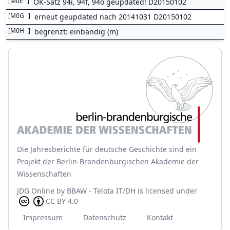
[
M0E
]
OK-Satz 94i, 94f, 94o geupdated! D20150102
[
M0G
]
erneut geupdated nach 20141031 D20150102
[
M0H
]
begrenzt: einbändig (m)
Die Jahresberichte für deutsche Geschichte sind ein
Projekt der Berlin-Brandenburgischen Akademie der
Wissenschaften
JDG Online
by
BBAW - Telota IT/DH
is licensed under
CC BY 4.0
Impressum
Datenschutz
Kontakt