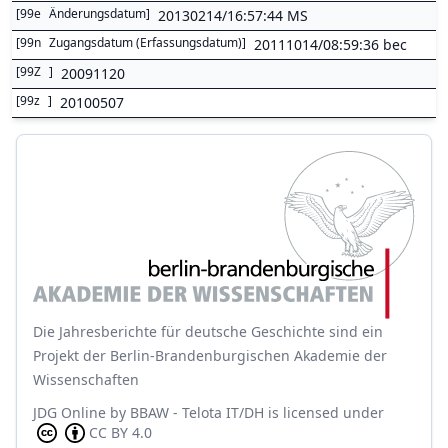
[
99e
Änderungsdatum
]
20130214/16:57:44 MS
[
99n
Zugangsdatum (Erfassungsdatum)
]
20111014/08:59:36 bec
[
99Z
]
20091120
[
99z
]
20100507
Die Jahresberichte für deutsche Geschichte sind ein
Projekt der Berlin-Brandenburgischen Akademie der
Wissenschaften
JDG Online
by
BBAW - Telota IT/DH
is licensed under
CC BY 4.0