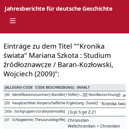
Jahresberichte für deutsche Geschichte
Open main menu
Einträge zu dem Titel ""Kronika
świata" Mariana Szkota : Studium
źródłoznawcze / Baran-Kozłowski,
Wojciech (2009)":
[
ALLEGRO-CODE
CODE BESCHREIBUNG
]
INHALT
[
00
Identifikationsnummer[+BandNr[+TeilNr[+...]]][=Bandbezeichnung]
]
a0
[
20
Hauptsachtitel. Körperschaftliche Ergänzung : Zusatz
]
"Kronika świat
[
30a
Sachgruppen (Grobsystematik)
]
|G:pl S:ge Z:21
[
31
Schlagwörter, Thesaurusbegriffe
]
Chronisten
Weltchroniken > Chroniken