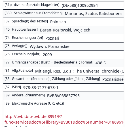
[
31p
diverse Spezialschlagwörter
]
(DE-588)100952984
[
330
Schlagwörter aus Fremddaten
]
Marianus, Scotus Ratisbonensis 
[
37
Sprache(n) des Textes
]
Polnisch
[
40
Hauptverfasser
]
Baran-Kozłowski, Wojciech
[
74
Erscheinungsort(e)
]
Poznań
[
75
Verlag(e)
]
Wydawn. Poznańskie
[
76
Erscheinungsjahr
]
2009
[
77
Umfangsangabe : Illustr. + Begleitmaterial ; Format
]
498 S.
[
81
Allg.Fußnote
]
Mit engl. Res. u.d.T.: The universal chronicle (
[
85
Gesamttitel (Serientitel) ; Zählung oder _Ident ; Zählung
]
Poznańskie S
[
87
ISBN
]
978-83-7177-673-1
[
89
Andere IdNummern
]
BVBBV035837795
[
8e
Elektronische Adresse (URL etc.)
]
http://bvbr.bib-bvb.de:8991/F?
func=service&doc%5Flibrary=BVB01&doc%5Fnumber=0186961