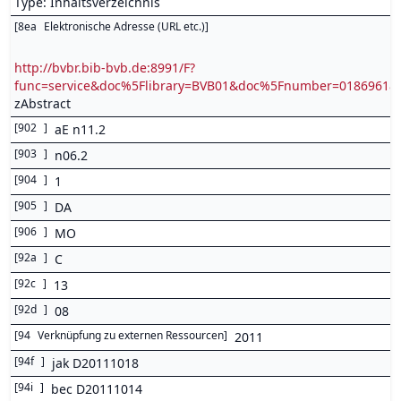
Type: Inhaltsverzeichnis
[
8ea
Elektronische Adresse (URL etc.)
]
http://bvbr.bib-bvb.de:8991/F?
func=service&doc%5Flibrary=BVB01&doc%5Fnumber=0186961
zAbstract
[
902
]
aE n11.2
[
903
]
n06.2
[
904
]
1
[
905
]
DA
[
906
]
MO
[
92a
]
C
[
92c
]
13
[
92d
]
08
[
94
Verknüpfung zu externen Ressourcen
]
2011
[
94f
]
jak D20111018
[
94i
]
bec D20111014