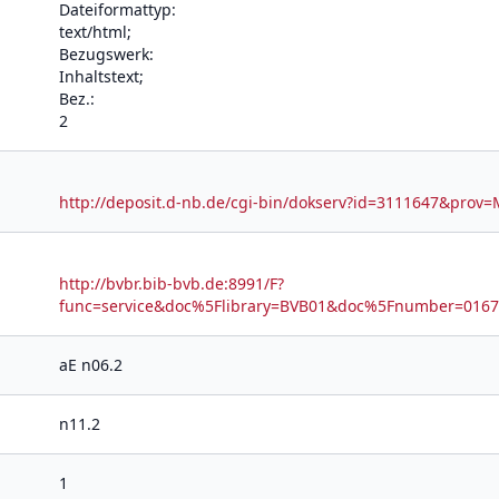
Dateiformattyp:
text/html;
Bezugswerk:
Inhaltstext;
Bez.:
2
http://deposit.d-nb.de/cgi-bin/dokserv?id=3111647&pr
http://bvbr.bib-bvb.de:8991/F?
func=service&doc%5Flibrary=BVB01&doc%5Fnumber=01
aE n06.2
n11.2
1