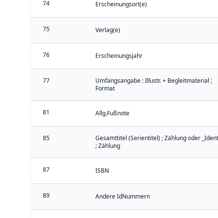
74
Erscheinungsort(e)
75
Verlag(e)
76
Erscheinungsjahr
77
Umfangsangabe : Illustr. + Begleitmaterial ;
Format
81
Allg.Fußnote
85
Gesamttitel (Serientitel) ; Zählung oder _Iden
; Zählung
87
ISBN
89
Andere IdNummern