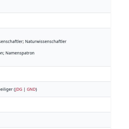
ssenschaftler; Naturwissenschaftler
ron; Namenspatron
eiliger (
JDG
|
GND
)