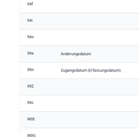
94f
94i
94o
99e
Änderungsdatum
99n
Zugangsdatum (Erfassungsdatum)
99Z
99z
M0E
M0G