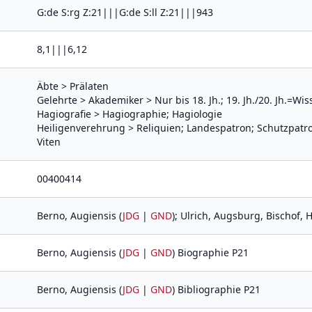
G:de S:rg Z:21|||G:de S:ll Z:21|||943
8,1|||6,12
Äbte > Prälaten
Gelehrte > Akademiker > Nur bis 18. Jh.; 19. Jh./20. Jh.=Wi
Hagiografie > Hagiographie; Hagiologie
Heiligenverehrung > Reliquien; Landespatron; Schutzpat
Viten
00400414
Berno, Augiensis (
JDG
|
GND
); Ulrich, Augsburg, Bischof, H
Berno, Augiensis (
JDG
|
GND
) Biographie P21
Berno, Augiensis (
JDG
|
GND
) Bibliographie P21