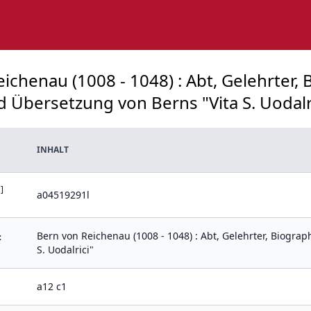
ichenau (1008 - 1048) : Abt, Gelehrter, 
 Übersetzung von Berns "Vita S. Uodalric
INHALT
]
a04519291l
Bern von Reichenau (1008 - 1048) : Abt, Gelehrter, Biogra
:
S. Uodalrici"
a12 c1