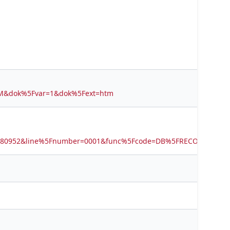
ov=M&dok%5Fvar=1&dok%5Fext=htm
6780952&line%5Fnumber=0001&func%5Fcode=DB%5FRECORDS&ser