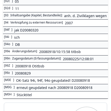
[
92c
]
05
[
92d
]
11
[
93
Inhaltsangabe (Kapitel, Bestandteile)
]
anh. d. Zivilklagen wegen na
[
94
Verknüpfung zu externen Ressourcen
]
2007
[
94f
]
jak D20080320
[
94i
]
sch
[
94o
]
DB
[
99e
Änderungsdatum
]
20080918/10:15:58 titbsb
[
99n
Zugangsdatum (Erfassungsdatum)
]
20080225/12:08:01
[
99Z
]
20080918 Otitbsb
[
99z
]
20080829
[
M0E
]
OK-Satz 94i, 94f, 94o geupdated! D20080918
[
M0G
]
erneut geupdated nach 20080918 D20080918
[
M0H
]
Stücktitel