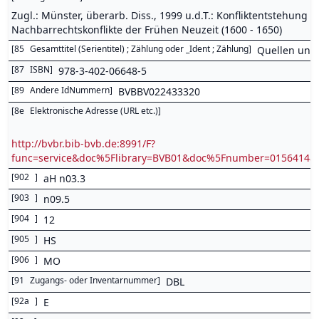
Zugl.: Münster, überarb. Diss., 1999 u.d.T.: Konfliktentstehun
Nachbarrechtskonflikte der Frühen Neuzeit (1600 - 1650)
[
85
Gesamttitel (Serientitel) ; Zählung oder _Ident ; Zählung
]
Quellen und 
[
87
ISBN
]
978-3-402-06648-5
[
89
Andere IdNummern
]
BVBBV022433320
[
8e
Elektronische Adresse (URL etc.)
]
http://bvbr.bib-bvb.de:8991/F?
func=service&doc%5Flibrary=BVB01&doc%5Fnumber=0156414
[
902
]
aH n03.3
[
903
]
n09.5
[
904
]
12
[
905
]
HS
[
906
]
MO
[
91
Zugangs- oder Inventarnummer
]
DBL
[
92a
]
E