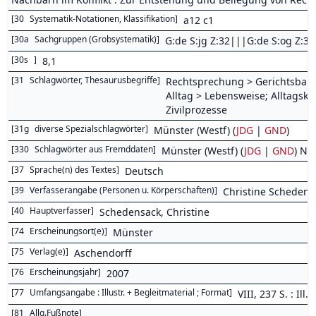
[
30
Systematik-Notationen, Klassifikation
]
a12 c1
[
30a
Sachgruppen (Grobsystematik)
]
G:de S:jg Z:32|||G:de S:og Z:
[
30s
]
8,1
[
31
Schlagwörter, Thesaurusbegriffe
]
Rechtsprechung > Gerichtsbark
Alltag > Lebensweise; Alltagsku
Zivilprozesse
[
31g
diverse Spezialschlagwörter
]
Münster (Westf) (
JDG
|
GND
)
[
330
Schlagwörter aus Fremddaten
]
Münster (Westf) (
JDG
|
GND
) Na
[
37
Sprache(n) des Textes
]
Deutsch
[
39
Verfasserangabe (Personen u. Körperschaften)
]
Christine Schedens
[
40
Hauptverfasser
]
Schedensack, Christine
[
74
Erscheinungsort(e)
]
Münster
[
75
Verlag(e)
]
Aschendorff
[
76
Erscheinungsjahr
]
2007
[
77
Umfangsangabe : Illustr. + Begleitmaterial ; Format
]
VIII, 237 S. : Ill.,
[
81
Allg.Fußnote
]