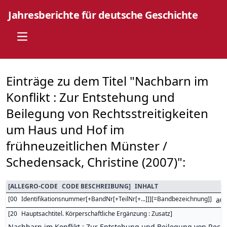
Jahresberichte für deutsche Geschichte
Open main menu
Einträge zu dem Titel "Nachbarn im
Konflikt : Zur Entstehung und
Beilegung von Rechtsstreitigkeiten
um Haus und Hof im
frühneuzeitlichen Münster /
Schedensack, Christine (2007)":
[
ALLEGRO-CODE
CODE BESCHREIBUNG
]
INHALT
[
00
Identifikationsnummer[+BandNr[+TeilNr[+...]]][=Bandbezeichnung]
]
a0
[
20
Hauptsachtitel. Körperschaftliche Ergänzung : Zusatz
]
Nachbarn im Konflikt : Zur Entstehung und Beilegung von Rech