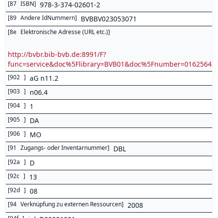
[
87
ISBN
]
978-3-374-02601-2
[
89
Andere IdNummern
]
BVBBV023053071
[
8e
Elektronische Adresse (URL etc.)
]
http://bvbr.bib-bvb.de:8991/F?
func=service&doc%5Flibrary=BVB01&doc%5Fnumber=0162564
[
902
]
aG n11.2
[
903
]
n06.4
[
904
]
1
[
905
]
DA
[
906
]
MO
[
91
Zugangs- oder Inventarnummer
]
DBL
[
92a
]
D
[
92c
]
13
[
92d
]
08
[
94
Verknüpfung zu externen Ressourcen
]
2008