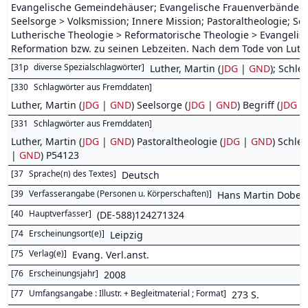
Evangelische Gemeindehäuser; Evangelische Frauenverbände
Seelsorge > Volksmission; Innere Mission; Pastoraltheologie; Se
Lutherische Theologie > Reformatorische Theologie > Evangelisc
Reformation bzw. zu seinen Lebzeiten. Nach dem Tode von Luthe
[
31p
diverse Spezialschlagwörter
]
Luther, Martin (
JDG
|
GND
); Schle
[
330
Schlagwörter aus Fremddaten
]
Luther, Martin (
JDG
|
GND
) Seelsorge (
JDG
|
GND
) Begriff (
JDG
|
[
331
Schlagwörter aus Fremddaten
]
Luther, Martin (
JDG
|
GND
) Pastoraltheologie (
JDG
|
GND
) Schlei
|
GND
) P54123
[
37
Sprache(n) des Textes
]
Deutsch
[
39
Verfasserangabe (Personen u. Körperschaften)
]
Hans Martin Dober
[
40
Hauptverfasser
]
(DE-588)124271324
[
74
Erscheinungsort(e)
]
Leipzig
[
75
Verlag(e)
]
Evang. Verl.anst.
[
76
Erscheinungsjahr
]
2008
[
77
Umfangsangabe : Illustr. + Begleitmaterial ; Format
]
273 S.