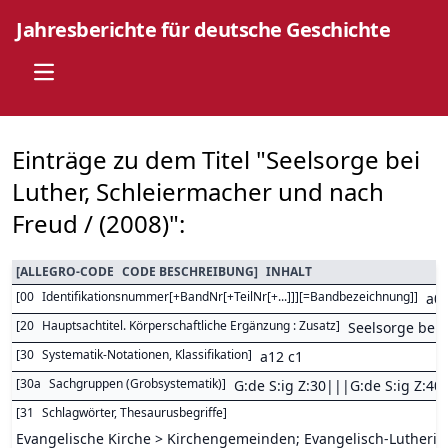
Jahresberichte für deutsche Geschichte
Open main menu
Einträge zu dem Titel "Seelsorge bei
Luther, Schleiermacher und nach
Freud / (2008)":
[
ALLEGRO-CODE
CODE BESCHREIBUNG
]
INHALT
[
00
Identifikationsnummer[+BandNr[+TeilNr[+...]]][=Bandbezeichnung]
]
a0
[
20
Hauptsachtitel. Körperschaftliche Ergänzung : Zusatz
]
Seelsorge bei 
[
30
Systematik-Notationen, Klassifikation
]
a12 c1
[
30a
Sachgruppen (Grobsystematik)
]
G:de S:ig Z:30|||G:de S:ig Z:4
[
31
Schlagwörter, Thesaurusbegriffe
]
Evangelische Kirche > Kirchengemeinden; Evangelisch-Lutherisc