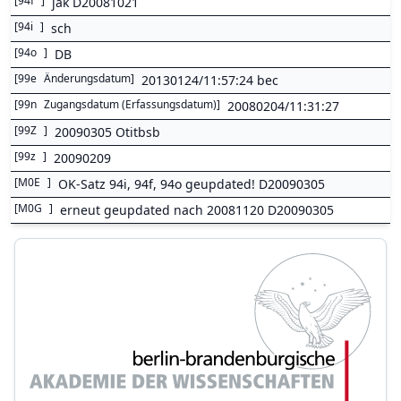
[
94f
]
jak D20081021
[
94i
]
sch
[
94o
]
DB
[
99e
Änderungsdatum
]
20130124/11:57:24 bec
[
99n
Zugangsdatum (Erfassungsdatum)
]
20080204/11:31:27
[
99Z
]
20090305 Otitbsb
[
99z
]
20090209
[
M0E
]
OK-Satz 94i, 94f, 94o geupdated! D20090305
[
M0G
]
erneut geupdated nach 20081120 D20090305