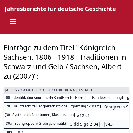
Jahresberichte für deutsche Geschichte
Open main menu
Einträge zu dem Titel "Königreich
Sachsen, 1806 - 1918 : Traditionen in
Schwarz und Gelb / Sachsen, Albert
zu (2007)":
[
ALLEGRO-CODE
CODE BESCHREIBUNG
]
INHALT
[
00
Identifikationsnummer[+BandNr[+TeilNr[+...]]][=Bandbezeichnung]
]
a0
[
20
Hauptsachtitel. Körperschaftliche Ergänzung : Zusatz
]
Königreich Sac
[
30
Systematik-Notationen, Klassifikation
]
a12 c1
[
30a
Sachgruppen (Grobsystematik)
]
G:dd S:ge Z:34|||943
[
30s
]
8,1