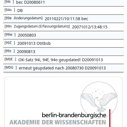
[
94i
]
bec D20080611
[
94o
]
DB
[
99e
Änderungsdatum
]
20110221/10:11:58 bec
[
99n
Zugangsdatum (Erfassungsdatum)
]
20071012/13:48:15
[
99w
]
20050803
[
99Z
]
20091013 Otitbsb
[
99z
]
20090813
[
M0E
]
OK-Satz 94i, 94f, 94o geupdated! D20091013
[
M0G
]
erneut geupdated nach 20080730 D20091013