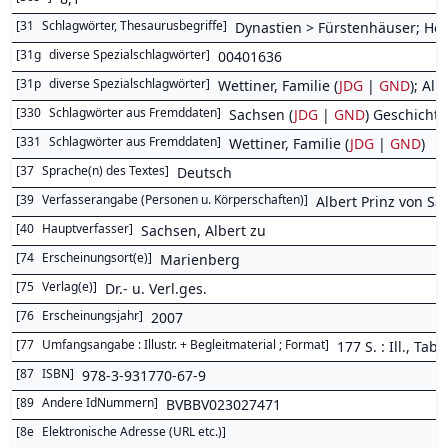
[
31
Schlagwörter, Thesaurusbegriffe
]
Dynastien > Fürstenhäuser; Her
[
31g
diverse Spezialschlagwörter
]
00401636
[
31p
diverse Spezialschlagwörter
]
Wettiner, Familie (
JDG
|
GND
); Alb
[
330
Schlagwörter aus Fremddaten
]
Sachsen (
JDG
|
GND
) Geschicht
[
331
Schlagwörter aus Fremddaten
]
Wettiner, Familie (
JDG
|
GND
)
[
37
Sprache(n) des Textes
]
Deutsch
[
39
Verfasserangabe (Personen u. Körperschaften)
]
Albert Prinz von S
[
40
Hauptverfasser
]
Sachsen, Albert zu
[
74
Erscheinungsort(e)
]
Marienberg
[
75
Verlag(e)
]
Dr.- u. Verl.ges.
[
76
Erscheinungsjahr
]
2007
[
77
Umfangsangabe : Illustr. + Begleitmaterial ; Format
]
177 S. : Ill., Tab.
[
87
ISBN
]
978-3-931770-67-9
[
89
Andere IdNummern
]
BVBBV023027471
[
8e
Elektronische Adresse (URL etc.)
]