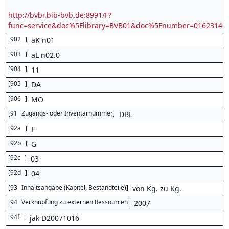
http://bvbr.bib-bvb.de:8991/F?
func=service&doc%5Flibrary=BVB01&doc%5Fnumber=0162314
[
902
]
aK n01
[
903
]
aL n02.0
[
904
]
11
[
905
]
DA
[
906
]
MO
[
91
Zugangs- oder Inventarnummer
]
DBL
[
92a
]
F
[
92b
]
G
[
92c
]
03
[
92d
]
04
[
93
Inhaltsangabe (Kapitel, Bestandteile)
]
von Kg. zu Kg.
[
94
Verknüpfung zu externen Ressourcen
]
2007
[
94f
]
jak D20071016