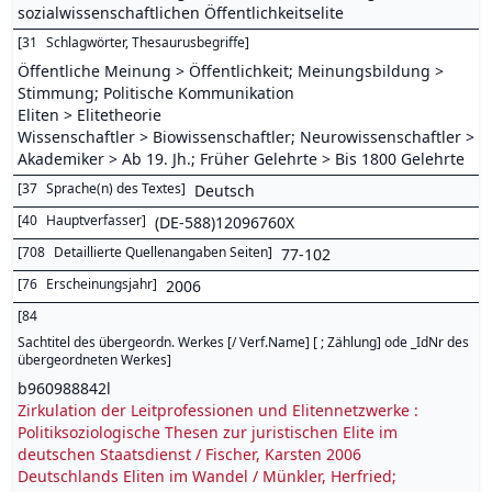
sozialwissenschaftlichen Öffentlichkeitselite
[
31
Schlagwörter, Thesaurusbegriffe
]
Öffentliche Meinung > Öffentlichkeit; Meinungsbildung >
Stimmung; Politische Kommunikation
Eliten > Elitetheorie
Wissenschaftler > Biowissenschaftler; Neurowissenschaftler >
Akademiker > Ab 19. Jh.; Früher Gelehrte > Bis 1800 Gelehrte
[
37
Sprache(n) des Textes
]
Deutsch
[
40
Hauptverfasser
]
(DE-588)12096760X
[
708
Detaillierte Quellenangaben Seiten
]
77-102
[
76
Erscheinungsjahr
]
2006
[
84
Sachtitel des übergeordn. Werkes [/ Verf.Name] [ ; Zählung] ode _IdNr des
übergeordneten Werkes
]
b960988842l
Zirkulation der Leitprofessionen und Elitennetzwerke :
Politiksoziologische Thesen zur juristischen Elite im
deutschen Staatsdienst / Fischer, Karsten 2006
Deutschlands Eliten im Wandel / Münkler, Herfried;