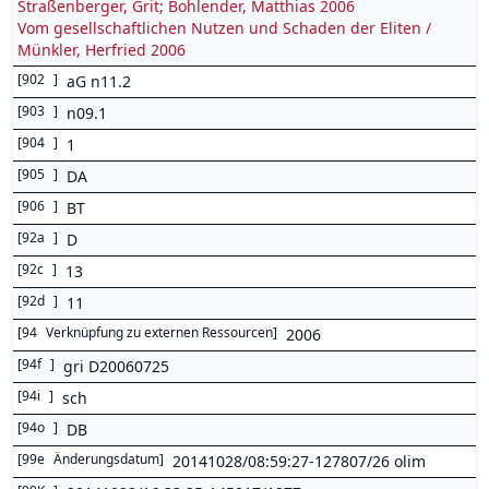
Straßenberger, Grit; Bohlender, Matthias 2006
Vom gesellschaftlichen Nutzen und Schaden der Eliten /
Münkler, Herfried 2006
[
902
]
aG n11.2
[
903
]
n09.1
[
904
]
1
[
905
]
DA
[
906
]
BT
[
92a
]
D
[
92c
]
13
[
92d
]
11
[
94
Verknüpfung zu externen Ressourcen
]
2006
[
94f
]
gri D20060725
[
94i
]
sch
[
94o
]
DB
[
99e
Änderungsdatum
]
20141028/08:59:27-127807/26 olim