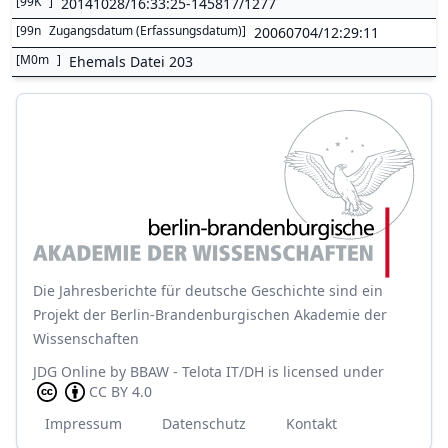
[
99K
]
20141028/16:33:25-145817/1277
[
99n
Zugangsdatum (Erfassungsdatum)
]
20060704/12:29:11
[
M0m
]
Ehemals Datei 203
Die Jahresberichte für deutsche Geschichte sind ein
Projekt der Berlin-Brandenburgischen Akademie der
Wissenschaften
JDG Online
by
BBAW - Telota IT/DH
is licensed under
CC BY 4.0
Impressum
Datenschutz
Kontakt