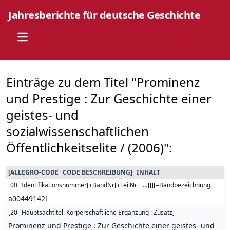
Jahresberichte für deutsche Geschichte
Open main menu
Einträge zu dem Titel "Prominenz
und Prestige : Zur Geschichte einer
geistes- und
sozialwissenschaftlichen
Öffentlichkeitselite / (2006)":
[
ALLEGRO-CODE
CODE BESCHREIBUNG
]
INHALT
[
00
Identifikationsnummer[+BandNr[+TeilNr[+...]]][=Bandbezeichnung]
]
a00449142l
[
20
Hauptsachtitel. Körperschaftliche Ergänzung : Zusatz
]
Prominenz und Prestige : Zur Geschichte einer geistes- und