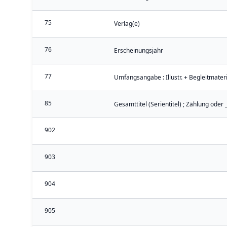
75
Verlag(e)
76
Erscheinungsjahr
77
Umfangsangabe : Illustr. + Begleitmateri
85
Gesamttitel (Serientitel) ; Zählung oder 
902
903
904
905