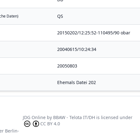
QS
sche Daten)
20150202/12:25:52-110495/90 obar
20040615/10:24:34
20050803
Ehemals Datei 202
JDG Online
by
BBAW - Telota IT/DH
is licensed under
CC BY 4.0
er Berlin-