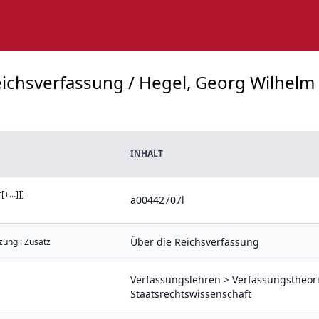
eichsverfassung / Hegel, Georg Wilhelm F
INHALT
...]]]
a00442707l
Über die Reichsverfassung
zung : Zusatz
Verfassungslehren > Verfassungstheori
Staatsrechtswissenschaft