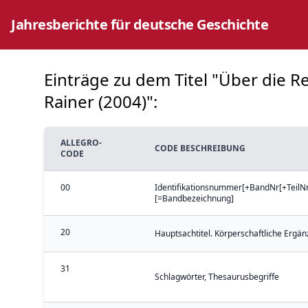
Jahresberichte für deutsche Geschichte
Einträge zu dem Titel "Über die R
Rainer (2004)":
ALLEGRO-
CODE BESCHREIBUNG
CODE
00
Identifikationsnummer[+BandNr[+TeilNr[+
[=Bandbezeichnung]
20
Hauptsachtitel. Körperschaftliche Ergän
31
Schlagwörter, Thesaurusbegriffe