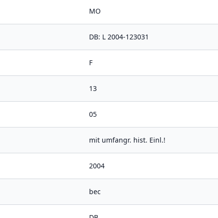
MO
DB: L 2004-123031
F
13
05
mit umfangr. hist. Einl.!
2004
bec
DB