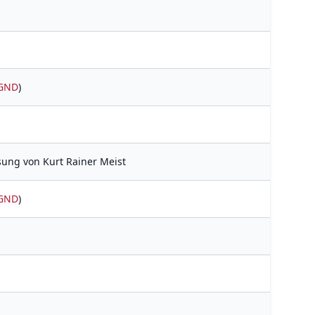
GND
)
sung von Kurt Rainer Meist
GND
)