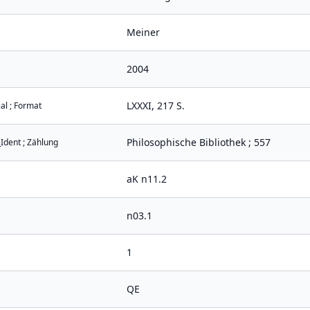
Meiner
2004
LXXXI, 217 S.
al ; Format
Philosophische Bibliothek ; 557
_Ident ; Zählung
aK n11.2
n03.1
1
QE