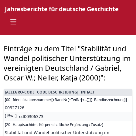
Jahresberichte für deutsche Geschichte
Open main menu
Einträge zu dem Titel "Stabilität und
Wandel politischer Unterstützung im
vereinigten Deutschland / Gabriel,
Oscar W.; Neller, Katja (2000)":
[
ALLEGRO-CODE
CODE BESCHREIBUNG
]
INHALT
[
00
Identifikationsnummer[+BandNr[+TeilNr[+...]]][=Bandbezeichnung]
]
00327126
[
15w
]
cd00306373
[
20
Hauptsachtitel. Körperschaftliche Ergänzung : Zusatz
]
Stabilität und Wandel politischer Unterstützung im