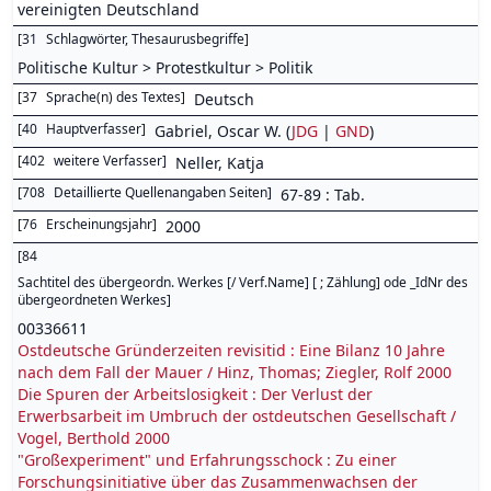
vereinigten Deutschland
[
31
Schlagwörter, Thesaurusbegriffe
]
Politische Kultur > Protestkultur > Politik
[
37
Sprache(n) des Textes
]
Deutsch
[
40
Hauptverfasser
]
Gabriel, Oscar W. (
JDG
|
GND
)
[
402
weitere Verfasser
]
Neller, Katja
[
708
Detaillierte Quellenangaben Seiten
]
67-89 : Tab.
[
76
Erscheinungsjahr
]
2000
[
84
Sachtitel des übergeordn. Werkes [/ Verf.Name] [ ; Zählung] ode _IdNr des
übergeordneten Werkes
]
00336611
Ostdeutsche Gründerzeiten revisitid : Eine Bilanz 10 Jahre
nach dem Fall der Mauer / Hinz, Thomas; Ziegler, Rolf 2000
Die Spuren der Arbeitslosigkeit : Der Verlust der
Erwerbsarbeit im Umbruch der ostdeutschen Gesellschaft /
Vogel, Berthold 2000
"Großexperiment" und Erfahrungsschock : Zu einer
Forschungsinitiative über das Zusammenwachsen der