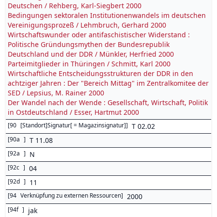
Deutschen / Rehberg, Karl-Siegbert 2000
Bedingungen sektoralen Institutionenwandels im deutschen
Vereinigungsprozeß / Lehmbruch, Gerhard 2000
Wirtschaftswunder oder antifaschistischer Widerstand :
Politische Gründungsmythen der Bundesrepublik
Deutschland und der DDR / Münkler, Herfried 2000
Parteimitglieder in Thüringen / Schmitt, Karl 2000
Wirtschaftliche Entscheidungsstrukturen der DDR in den
achtziger Jahren : Der "Bereich Mittag" im Zentralkomitee der
SED / Lepsius, M. Rainer 2000
Der Wandel nach der Wende : Gesellschaft, Wirtschaft, Politik
in Ostdeutschland / Esser, Hartmut 2000
[
90
[Standort]Signatur[ = Magazinsignatur]
]
T 02.02
[
90a
]
T 11.08
[
92a
]
N
[
92c
]
04
[
92d
]
11
[
94
Verknüpfung zu externen Ressourcen
]
2000
[
94f
]
jak