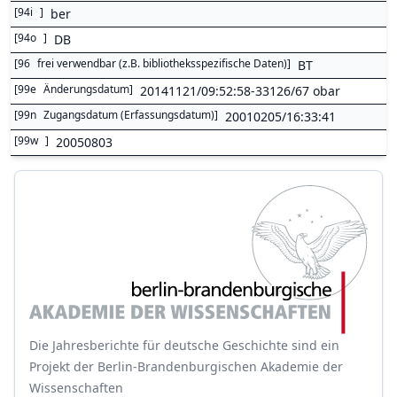
[
94i
]
ber
[
94o
]
DB
[
96
frei verwendbar (z.B. bibliotheksspezifische Daten)
]
BT
[
99e
Änderungsdatum
]
20141121/09:52:58-33126/67 obar
[
99n
Zugangsdatum (Erfassungsdatum)
]
20010205/16:33:41
[
99w
]
20050803
Die Jahresberichte für deutsche Geschichte sind ein
Projekt der Berlin-Brandenburgischen Akademie der
Wissenschaften