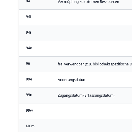
94
Verknüpfung zu externen Ressourcen
94f
94i
94o
96
frei verwendbar (z.B. bibliotheksspezifische 
99e
Änderungsdatum
99n
Zugangsdatum (Erfassungsdatum)
99w
M0m