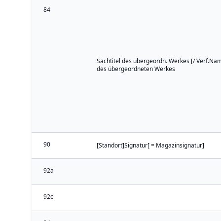
84
Sachtitel des übergeordn. Werkes [/ Verf.Nam
des übergeordneten Werkes
90
[Standort]Signatur[ = Magazinsignatur]
92a
92c