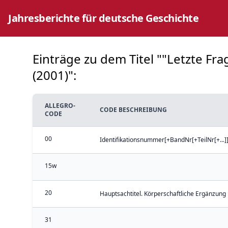
Jahresberichte für deutsche Geschichte
Einträge zu dem Titel ""Letzte Fr
(2001)":
ALLEGRO-
CODE BESCHREIBUNG
CODE
00
Identifikationsnummer[+BandNr[+TeilNr[+...
15w
20
Hauptsachtitel. Körperschaftliche Ergänzung 
31