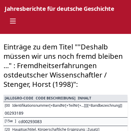
Jahresberichte für deutsche Geschichte
Open main menu
Einträge zu dem Titel ""Deshalb
müssen wir uns noch fremd bleiben
..." : Fremdheitserfahrungen
ostdeutscher Wissenschaftler /
Stenger, Horst (1998)":
[
ALLEGRO-CODE
CODE BESCHREIBUNG
]
INHALT
[
00
Identifikationsnummer[+BandNr[+TeilNr[+...]]][=Bandbezeichnung]
]
00293189
[
15w
]
cd00293083
[
20
Hauptsachtitel. Körperschaftliche Ergänzung : Zusatz
]