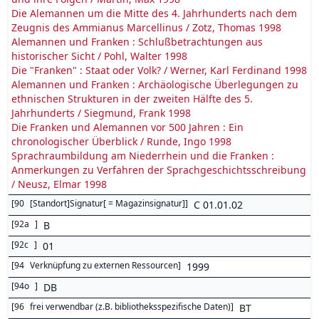
Die Alemannen um die Mitte des 4. Jahrhunderts nach dem
Zeugnis des Ammianus Marcellinus / Zotz, Thomas 1998
Alemannen und Franken : Schlußbetrachtungen aus
historischer Sicht / Pohl, Walter 1998
Die "Franken" : Staat oder Volk? / Werner, Karl Ferdinand 1998
Alemannen und Franken : Archäologische Überlegungen zu
ethnischen Strukturen in der zweiten Hälfte des 5.
Jahrhunderts / Siegmund, Frank 1998
Die Franken und Alemannen vor 500 Jahren : Ein
chronologischer Überblick / Runde, Ingo 1998
Sprachraumbildung am Niederrhein und die Franken :
Anmerkungen zu Verfahren der Sprachgeschichtsschreibung
/ Neusz, Elmar 1998
[
90
[Standort]Signatur[ = Magazinsignatur]
]
C 01.01.02
[
92a
]
B
[
92c
]
01
[
94
Verknüpfung zu externen Ressourcen
]
1999
[
94o
]
DB
[
96
frei verwendbar (z.B. bibliotheksspezifische Daten)
]
BT