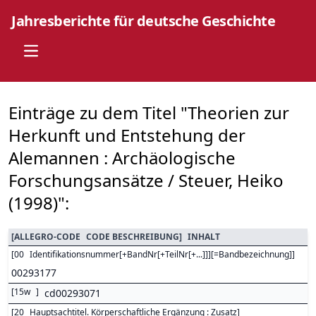
Jahresberichte für deutsche Geschichte
Open main menu
Einträge zu dem Titel "Theorien zur
Herkunft und Entstehung der
Alemannen : Archäologische
Forschungsansätze / Steuer, Heiko
(1998)":
[
ALLEGRO-CODE
CODE BESCHREIBUNG
]
INHALT
[
00
Identifikationsnummer[+BandNr[+TeilNr[+...]]][=Bandbezeichnung]
]
00293177
[
15w
]
cd00293071
[
20
Hauptsachtitel. Körperschaftliche Ergänzung : Zusatz
]