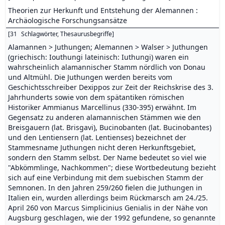
Theorien zur Herkunft und Entstehung der Alemannen :
Archäologische Forschungsansätze
[
31
Schlagwörter, Thesaurusbegriffe
]
Alamannen > Juthungen; Alemannen > Walser > Juthungen
(griechisch: Iouthungi lateinisch: Iuthungi) waren ein
wahrscheinlich alamannischer Stamm nördlich von Donau
und Altmühl. Die Juthungen werden bereits vom
Geschichtsschreiber Dexippos zur Zeit der Reichskrise des 3.
Jahrhunderts sowie von dem spätantiken römischen
Historiker Ammianus Marcellinus (330-395) erwähnt. Im
Gegensatz zu anderen alamannischen Stämmen wie den
Breisgauern (lat. Brisgavi), Bucinobanten (lat. Bucinobantes)
und den Lentiensern (lat. Lentienses) bezeichnet der
Stammesname Juthungen nicht deren Herkunftsgebiet,
sondern den Stamm selbst. Der Name bedeutet so viel wie
"Abkömmlinge, Nachkommen"; diese Wortbedeutung bezieht
sich auf eine Verbindung mit dem suebischen Stamm der
Semnonen. In den Jahren 259/260 fielen die Juthungen in
Italien ein, wurden allerdings beim Rückmarsch am 24./25.
April 260 von Marcus Simplicinius Genialis in der Nähe von
Augsburg geschlagen, wie der 1992 gefundene, so genannte