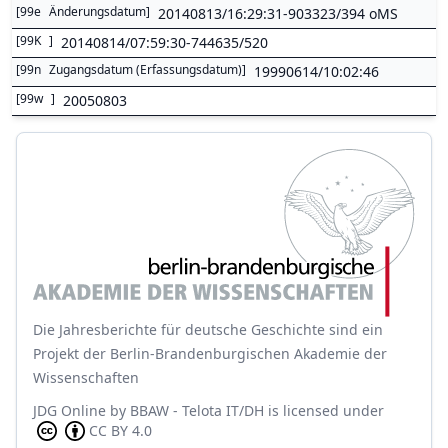
[
99e
Änderungsdatum
]
20140813/16:29:31-903323/394 oMS
[
99K
]
20140814/07:59:30-744635/520
[
99n
Zugangsdatum (Erfassungsdatum)
]
19990614/10:02:46
[
99w
]
20050803
Die Jahresberichte für deutsche Geschichte sind ein
Projekt der Berlin-Brandenburgischen Akademie der
Wissenschaften
JDG Online
by
BBAW - Telota IT/DH
is licensed under
CC BY 4.0