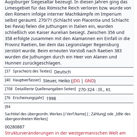
Augsburger Siegesaltar bezeugt. In diesen Jahren ging das
Limesgebiet für das Römische Reich verloren bzw. wurde von
den Römern infolge interner Machtkämpfe im Imperium
selbst geräumt. 270/71 (Schlacht von Placentia und Schlacht
bei Pavia) fielen die Juthungen in Italien ein, wurden
schließlich von Kaiser Aurelian besiegt. Zwischen 356 und
358 erfolgte zusammen mit den Alamannen ein Einfall in die
Provinz Raetien, bei dem das Legionslager Regensburg
zerstört wurde. Beim erneuten Vorstoß nach Raetien 383
wurden die Juthungen durch ein Heer von Alanen und
Hunnen zurückgeschlagen.
[
37
Sprache(n) des Textes
]
Deutsch
[
40
Hauptverfasser
]
Steuer, Heiko (
JDG
|
GND
)
[
708
Detaillierte Quellenangaben Seiten
]
270-324 : Ill., Kt.
[
76
Erscheinungsjahr
]
1998
[
84
Sachtitel des übergeordn. Werkes [/ Verf.Name] [ ; Zählung] ode _IdNr des
übergeordneten Werkes
]
00280887
Strukturveränderungen in der westgermanischen Welt am