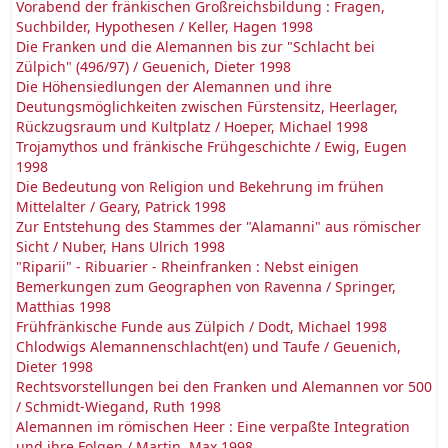
Vorabend der fränkischen Großreichsbildung : Fragen,
Suchbilder, Hypothesen / Keller, Hagen 1998
Die Franken und die Alemannen bis zur "Schlacht bei
Zülpich" (496/97) / Geuenich, Dieter 1998
Die Höhensiedlungen der Alemannen und ihre
Deutungsmöglichkeiten zwischen Fürstensitz, Heerlager,
Rückzugsraum und Kultplatz / Hoeper, Michael 1998
Trojamythos und fränkische Frühgeschichte / Ewig, Eugen
1998
Die Bedeutung von Religion und Bekehrung im frühen
Mittelalter / Geary, Patrick 1998
Zur Entstehung des Stammes der "Alamanni" aus römischer
Sicht / Nuber, Hans Ulrich 1998
"Riparii" - Ribuarier - Rheinfranken : Nebst einigen
Bemerkungen zum Geographen von Ravenna / Springer,
Matthias 1998
Frühfränkische Funde aus Zülpich / Dodt, Michael 1998
Chlodwigs Alemannenschlacht(en) und Taufe / Geuenich,
Dieter 1998
Rechtsvorstellungen bei den Franken und Alemannen vor 500
/ Schmidt-Wiegand, Ruth 1998
Alemannen im römischen Heer : Eine verpaßte Integration
und ihre Folgen / Martin, Max 1998