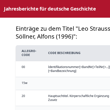
Jahresberichte für deutsche Geschichte
Einträge zu dem Titel "Leo Stra
Söllner, Alfons (1996)":
ALLEGRO-
CODE BESCHREIBUNG
CODE
00
Identifikationsnummer[+BandNr[+TeilNr[+...]]
[=Bandbezeichnung]
15w
20
Hauptsachtitel. Körperschaftliche Ergänzung 
Zusatz