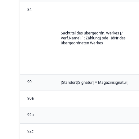
84
Sachtitel des übergeordn. Werkes [/
Verf.Name] [ ; Zählung] ode _IdNr des
übergeordneten Werkes
90
[Standort]Signatur[ = Magazinsignatur]
90a
92a
92c