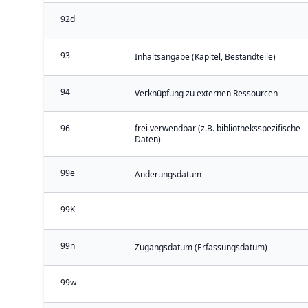
92d
93
Inhaltsangabe (Kapitel, Bestandteile)
94
Verknüpfung zu externen Ressourcen
96
frei verwendbar (z.B. bibliotheksspezifische
Daten)
99e
Änderungsdatum
99K
99n
Zugangsdatum (Erfassungsdatum)
99w