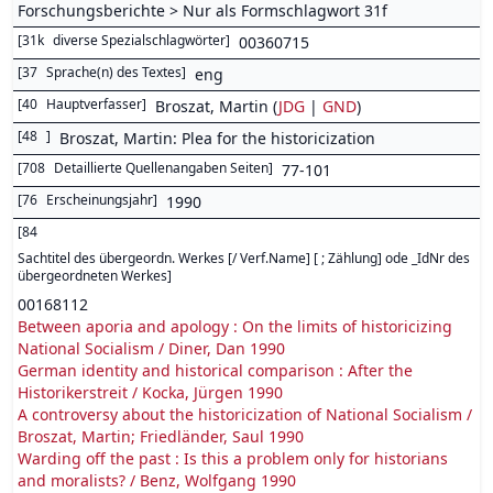
Forschungsberichte > Nur als Formschlagwort 31f
[
31k
diverse Spezialschlagwörter
]
00360715
[
37
Sprache(n) des Textes
]
eng
[
40
Hauptverfasser
]
Broszat, Martin (
JDG
|
GND
)
[
48
]
Broszat, Martin: Plea for the historicization
[
708
Detaillierte Quellenangaben Seiten
]
77-101
[
76
Erscheinungsjahr
]
1990
[
84
Sachtitel des übergeordn. Werkes [/ Verf.Name] [ ; Zählung] ode _IdNr des
übergeordneten Werkes
]
00168112
Between aporia and apology : On the limits of historicizing
National Socialism / Diner, Dan 1990
German identity and historical comparison : After the
Historikerstreit / Kocka, Jürgen 1990
A controversy about the historicization of National Socialism /
Broszat, Martin; Friedländer, Saul 1990
Warding off the past : Is this a problem only for historians
and moralists? / Benz, Wolfgang 1990