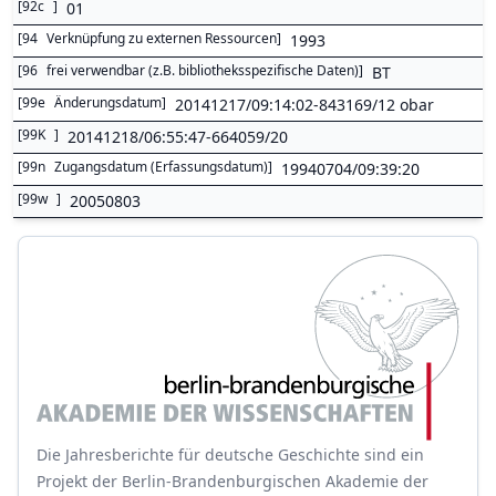
[
92c
]
01
[
94
Verknüpfung zu externen Ressourcen
]
1993
[
96
frei verwendbar (z.B. bibliotheksspezifische Daten)
]
BT
[
99e
Änderungsdatum
]
20141217/09:14:02-843169/12 obar
[
99K
]
20141218/06:55:47-664059/20
[
99n
Zugangsdatum (Erfassungsdatum)
]
19940704/09:39:20
[
99w
]
20050803
Die Jahresberichte für deutsche Geschichte sind ein
Projekt der Berlin-Brandenburgischen Akademie der