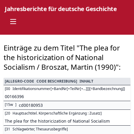
Jahresberichte für deutsche Geschichte
Open main menu
Einträge zu dem Titel "The plea for
the historicization of National
Socialism / Broszat, Martin (1990)":
[
ALLEGRO-CODE
CODE BESCHREIBUNG
]
INHALT
[
00
Identifikationsnummer[+BandNr[+TeilNr[+...]]][=Bandbezeichnung]
]
00166396
[
15w
]
cd00180953
[
20
Hauptsachtitel. Körperschaftliche Ergänzung : Zusatz
]
The plea for the historicization of National Socialism
[
31
Schlagwörter, Thesaurusbegriffe
]