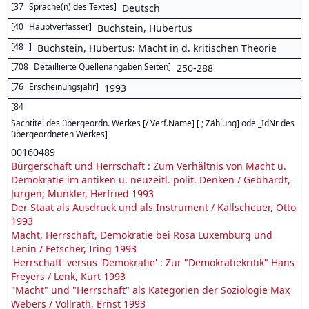
[
37
Sprache(n) des Textes
]
Deutsch
[
40
Hauptverfasser
]
Buchstein, Hubertus
[
48
]
Buchstein, Hubertus: Macht in d. kritischen Theorie
[
708
Detaillierte Quellenangaben Seiten
]
250-288
[
76
Erscheinungsjahr
]
1993
[
84
Sachtitel des übergeordn. Werkes [/ Verf.Name] [ ; Zählung] ode _IdNr des
übergeordneten Werkes
]
00160489
Bürgerschaft und Herrschaft : Zum Verhältnis von Macht u.
Demokratie im antiken u. neuzeitl. polit. Denken / Gebhardt,
Jürgen; Münkler, Herfried 1993
Der Staat als Ausdruck und als Instrument / Kallscheuer, Otto
1993
Macht, Herrschaft, Demokratie bei Rosa Luxemburg und
Lenin / Fetscher, Iring 1993
'Herrschaft' versus 'Demokratie' : Zur "Demokratiekritik" Hans
Freyers / Lenk, Kurt 1993
"Macht" und "Herrschaft" als Kategorien der Soziologie Max
Webers / Vollrath, Ernst 1993