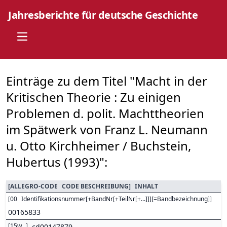
Jahresberichte für deutsche Geschichte
Open main menu
Einträge zu dem Titel "Macht in der
Kritischen Theorie : Zu einigen
Problemen d. polit. Machttheorien
im Spätwerk von Franz L. Neumann
u. Otto Kirchheimer / Buchstein,
Hubertus (1993)":
[
ALLEGRO-CODE
CODE BESCHREIBUNG
]
INHALT
[
00
Identifikationsnummer[+BandNr[+TeilNr[+...]]][=Bandbezeichnung]
]
00165833
[
15w
]
cd00147879