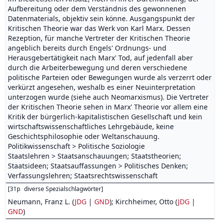
Aufbereitung oder dem Verständnis des gewonnenen
Datenmaterials, objektiv sein könne. Ausgangspunkt der
Kritischen Theorie war das Werk von Karl Marx. Dessen
Rezeption, für manche Vertreter der Kritischen Theorie
angeblich bereits durch Engels' Ordnungs- und
Herausgebertätigkeit nach Marx' Tod, auf jedenfall aber
durch die Arbeiterbewegung und deren verschiedene
politische Parteien oder Bewegungen wurde als verzerrt oder
verkürzt angesehen, weshalb es einer Neuinterpretation
unterzogen wurde (siehe auch Neomarxismus). Die Vertreter
der Kritischen Theorie sehen in Marx' Theorie vor allem eine
Kritik der bürgerlich-kapitalistischen Gesellschaft und kein
wirtschaftswissenschaftliches Lehrgebäude, keine
Geschichtsphilosophie oder Weltanschauung.
Politikwissenschaft > Politische Soziologie
Staatslehren > Staatsanschauungen; Staatstheorien;
Staatsideen; Staatsauffassungen > Politisches Denken;
Verfassungslehren; Staatsrechtswissenschaft
[
31p
diverse Spezialschlagwörter
]
Neumann, Franz L. (
JDG
|
GND
); Kirchheimer, Otto (
JDG
|
GND
)