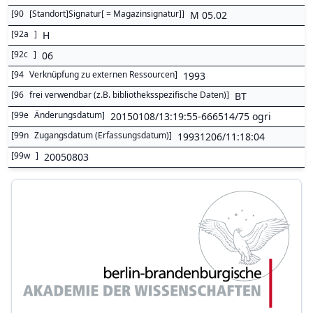
[
90
[Standort]Signatur[ = Magazinsignatur]
]
M 05.02
[
92a
]
H
[
92c
]
06
[
94
Verknüpfung zu externen Ressourcen
]
1993
[
96
frei verwendbar (z.B. bibliotheksspezifische Daten)
]
BT
[
99e
Änderungsdatum
]
20150108/13:19:55-666514/75 ogri
[
99n
Zugangsdatum (Erfassungsdatum)
]
19931206/11:18:04
[
99w
]
20050803