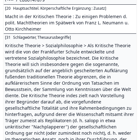
[
20
Hauptsachtitel. Körperschaftliche Ergänzung : Zusatz
]
Macht in der Kritischen Theorie : Zu einigen Problemen d.
polit. Machttheorien im Spätwerk von Franz L. Neumann u.
Otto Kirchheimer
[
31
Schlagwörter, Thesaurusbegriffe
]
Kritische Theorie > Sozialphilosophie > Als Kritische Theorie
wird die von der Frankfurter Schule entwickelte und
vertretene Sozialphilosophie bezeichnet. Die Kritische
Theorie will sich insbesondere gegen die sogenannte,
grundsätzlich auf der angeblich gescheiterten Aufklärung
fußenden traditionellen Theorie abgrenzen, die in
aufklärerischem Sinne der Ordnung von Tatsachen im
Bewusstsein, der Sammlung von Kenntnissen über die Welt
diente. Die Kritische Theorie indes zielt nach Vorstellung
ihrer Begründer darauf ab, die vorgefundene
gesellschaftliche Totalität und ihre Rahmenbedingungen zu
hinterfragen, aufgrund derer die Wissenschaft mitsamt ihrer
Träger zumeist als Replikatoren (d. h. salopp in etwa
unkritischer "Nachplapperer") der gesellschaftlichen
Ordnung gar nicht (oder zumindest noch nicht), d. h. weder
im theoretischen Ansatz, noch in ihrer Durchführung, der