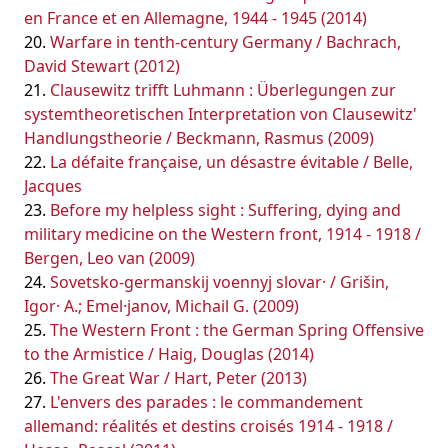
en France et en Allemagne, 1944 - 1945 (2014)
Warfare in tenth-century Germany / Bachrach,
David Stewart (2012)
Clausewitz trifft Luhmann : Überlegungen zur
systemtheoretischen Interpretation von Clausewitz'
Handlungstheorie / Beckmann, Rasmus (2009)
La défaite française, un désastre évitable / Belle,
Jacques
Before my helpless sight : Suffering, dying and
military medicine on the Western front, 1914 - 1918 /
Bergen, Leo van (2009)
Sovetsko-germanskij voennyj slovar· / Grišin,
Igor· A.; Emel·janov, Michail G. (2009)
The Western Front : the German Spring Offensive
to the Armistice / Haig, Douglas (2014)
The Great War / Hart, Peter (2013)
L'envers des parades : le commandement
allemand: réalités et destins croisés 1914 - 1918 /