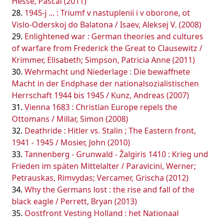
Hesse, Pascal (2011)
1945-j ... : Triumf v nastuplenii i v oborone, ot
Vislo-Oderskoj do Balatona / Isaev, Aleksej V. (2008)
Enlightened war : German theories and cultures
of warfare from Frederick the Great to Clausewitz /
Krimmer, Elisabeth; Simpson, Patricia Anne (2011)
Wehrmacht und Niederlage : Die bewaffnete
Macht in der Endphase der nationalsozialistischen
Herrschaft 1944 bis 1945 / Kunz, Andreas (2007)
Vienna 1683 : Christian Europe repels the
Ottomans / Millar, Simon (2008)
Deathride : Hitler vs. Stalin ; The Eastern front,
1941 - 1945 / Mosier, John (2010)
Tannenberg - Grunwald - Žalgiris 1410 : Krieg und
Frieden im späten Mittelalter / Paravicini, Werner;
Petrauskas, Rimvydas; Vercamer, Grischa (2012)
Why the Germans lost : the rise and fall of the
black eagle / Perrett, Bryan (2013)
Oostfront Vesting Holland : het Nationaal