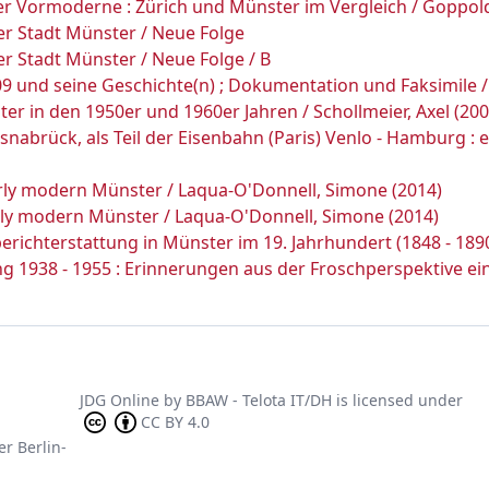
er Vormoderne : Zürich und Münster im Vergleich / Goppol
r Stadt Münster / Neue Folge
r Stadt Münster / Neue Folge / B
9 und seine Geschichte(n) ; Dokumentation und Faksimile /
r in den 1950er und 1960er Jahren / Schollmeier, Axel (200
abrück, als Teil der Eisenbahn (Paris) Venlo - Hamburg : e
ly modern Münster / Laqua-O'Donnell, Simone (2014)
ly modern Münster / Laqua-O'Donnell, Simone (2014)
berichterstattung in Münster im 19. Jahrhundert (1848 - 1890
1938 - 1955 : Erinnerungen aus der Froschperspektive ein
JDG Online
by
BBAW - Telota IT/DH
is licensed under
CC BY 4.0
er Berlin-