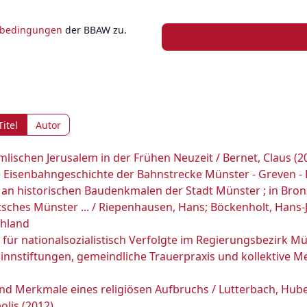
zbedingungen
der BBAW zu.
Titel
Autor
lischen Jerusalem in der Frühen Neuzeit / Bernet, Claus (2
re Eisenbahngeschichte der Bahnstrecke Münster - Greven - 
n an historischen Baudenkmalen der Stadt Münster ; in Br
tsches Münster ... / Riepenhausen, Hans; Böckenholt, Hans
chland
für nationalsozialistisch Verfolgte im Regierungsbezirk Mü
Sinnstiftungen, gemeindliche Trauerpraxis und kollektive M
nd Merkmale eines religiösen Aufbruchs / Lutterbach, Hube
lis (2012)