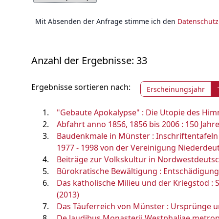
Mit Absenden der Anfrage stimme ich den
Datenschut
Anzahl der Ergebnisse: 33
Ergebnisse sortieren nach:
Erscheinungsjahr
"Gebaute Apokalypse" : Die Utopie des Himm
Abfahrt anno 1856, 1856 bis 2006 : 150 Jah
Baudenkmale in Münster : Inschriftentafel
1977 - 1998 von der Vereinigung Niederdeu
Beiträge zur Volkskultur in Nordwestdeuts
Bürokratische Bewältigung : Entschädigung 
Das katholische Milieu und der Kriegstod : 
(2013)
Das Täuferreich von Münster : Ursprünge u
De laudibus Monasterii Westphaliae metropo