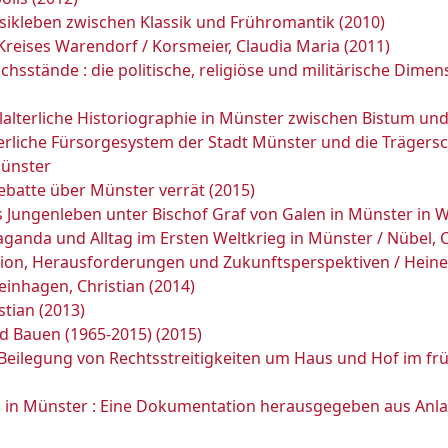
ikleben zwischen Klassik und Frühromantik (2010)
reises Warendorf / Korsmeier, Claudia Maria (2011)
hsstände : die politische, religiöse und militärische Dimen
lterliche Historiographie in Münster zwischen Bistum und S
terliche Fürsorgesystem der Stadt Münster und die Trägersc
Münster
ebatte über Münster verrät (2015)
s Jungenleben unter Bischof Graf von Galen in Münster in We
aganda und Alltag im Ersten Weltkrieg in Münster / Nübel, 
tion, Herausforderungen und Zukunftsperspektiven / Heine
einhagen, Christian (2014)
stian (2013)
nd Bauen (1965-2015) (2015)
Beilegung von Rechtsstreitigkeiten um Haus und Hof im frü
in Münster : Eine Dokumentation herausgegeben aus Anlas